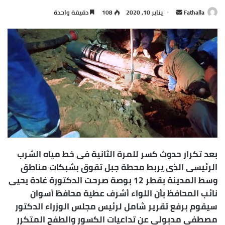
Fathalla
أ
يناير 10, 2020
108
دقيقة واحدة
ر
س
ل
ب
ر
ي
د
ا
إ
ل
ك
بعد تكرار حدوث كسر للمرة الثانية فى خط مياه الشرب
ت
الرئيسى الذى يربط محطة جبل تقوق بشبكات مناطق
ر
وسط المدينة بقطر 12 بوصة صرحت الدكتورة غادة يحيى
و
نائب المحافظ بأن اللواء أشرف عطية محافظ أسوان
ن
سيقوم برفع تقرير شامل لرئيس مجلس الوزراء الدكتور
ي
ا
مصطفى مدبولى عن تداعيات الكسور والطفح المتكرر