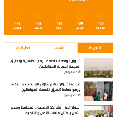
42
39
38
38
38
℃
℃
℃
℃
℃
الجمعة
السبت
الأحد
الأثنين
الثلاثاء
الأخيرة
الأشهر
تعليقات
أسوان تواجه العاصفة.. رفع الجاهزية وتعليق
الملاحة لحماية المواطنين
منذ يومين
محافظ أسوان يتابع تطوير الإنارة بنصر النوبة..
ورفع كفاءة الطرق لخدمة المواطنين
منذ يومين
أسوان تعزز الشراكة الأمنية.. المحافظ ومدير
الأمن يبحثان ملفات الأمن والتنميه