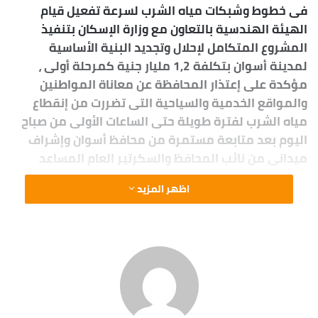
فى خطوط وشبكات مياه الشرب لسرعة تفعيل قيام
الهيئة الهندسية بالتعاون مع وزارة الإسكان بتنفيذ
المشروع المتكامل لإحلال وتجديد البنية الأساسية
لمدينة أسوان بتكلفة 1,2 مليار جنية كمرحلة أولى ،
مؤكدة على إعتذار المحافظة عن معاناة المواطنين
والمواقع الخدمية والسياحية التى تضررت من إنقطاع
مياه الشرب لفترة طويلة حتى الساعات الأولى من صباح
اليوم بعد متابعة مستمرة من محافظ أسوان وإشراف
ميدانى من نائب المحافظ والسكرتير العام المساعد
اللواء عماد يوسف ، بجانب قيادات وضباط الحماية
اظهر المزيد
المدنية والمدعمة بـ 3 عربت مطافى ومواتير شفط
المياه ، بالإضافة إلى قيادات مديرية الأمن و المرور و
الشركة ومجلس المدينة ، وكشفت الدكتورة غادة يحي
عن أنه تم إحالة مهندسين من فرع شركة مياه الشرب
والصرف الصحى للتحقيق بعد تكرار كسر هذا الخط
الرئيسى بسبب خطأ في تركيب القفيز بشكل غيرمحكم
مع شده ضغط المياه أنفجر مرة أخرى ، موضحة بأنه