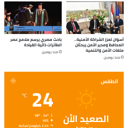
أسوان تعزز الشراكة الأمنية..
باحث مصري يرسم ملامح عصر
المحافظ ومدير الأمن يبحثان
الطائرات ذاتية القيادة
ملفات الأمن والتنميه
منذ يومين
منذ يومين
الطقس
24
℃
الصعيد الأن
38º - 24º
50%
2.55 كيلومتر/ساعة
سماء صافية