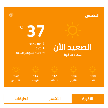
الطقس
37
℃
الصعيد الأن
38º - 30º
25%
1.21 كيلومتر/ساعة
سماء صافية
40
42
41
39
38
℃
℃
℃
℃
℃
الأحد
الأثنين
الثلاثاء
الأربعاء
الخميس
الأخيرة
الأشهر
تعليقات