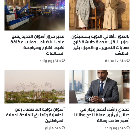
بالصور…أهالي النوبة يستغيثون
مدير مرور أسوان الجديد يفتح
بوزير النقل: محطة كلابشة خارج
ملف الانضباط.. حملات مكثفة
حسابات التطوير.. و«الحجز» يثير
لضبط الشارع ومواجهة
الدهشة
المخالفات
منذ 17 ساعة
منذ يوم واحد
حمدي راشد: أعظم إنجاز في
أسوان تواجه العاصفة.. رفع
حياتي أن أرى معلمًا نجح وطالبًا
الجاهزية وتعليق الملاحة لحماية
أصبح صاحب رسالة
المواطنين
منذ يوم واحد
منذ 4 أيام