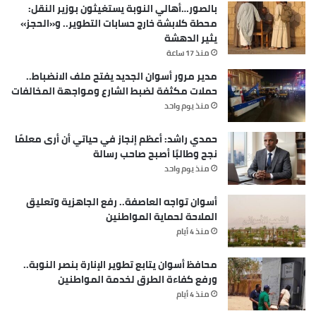
بالصور…أهالي النوبة يستغيثون بوزير النقل:
محطة كلابشة خارج حسابات التطوير.. و«الحجز»
يثير الدهشة
منذ 17 ساعة
مدير مرور أسوان الجديد يفتح ملف الانضباط..
حملات مكثفة لضبط الشارع ومواجهة المخالفات
منذ يوم واحد
حمدي راشد: أعظم إنجاز في حياتي أن أرى معلمًا
نجح وطالبًا أصبح صاحب رسالة
منذ يوم واحد
أسوان تواجه العاصفة.. رفع الجاهزية وتعليق
الملاحة لحماية المواطنين
منذ 4 أيام
محافظ أسوان يتابع تطوير الإنارة بنصر النوبة..
ورفع كفاءة الطرق لخدمة المواطنين
منذ 4 أيام