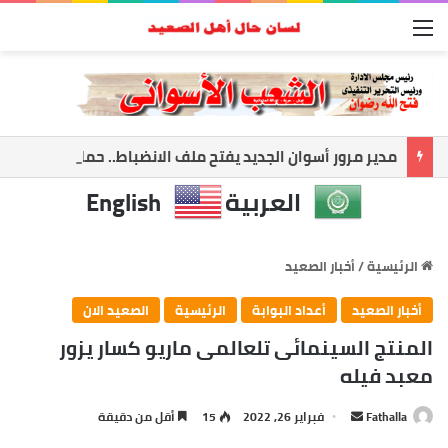
القائمة
مدير مرور أسوان الجديد يفتح ملف الانضباط.. حملات مكثفة لضبط الشارع ومواجهة المخالفات
العربية
English
الرئيسية
/
أخبار الصعيد
أخبار الصعيد
أعداد البوابة
الرئيسية
الصعيد الان
المنتج السينمائى تلعالمى ماريو كسار يزور
معبد فيله
أرسل
Fathalla
فبراير 26, 2022
15
أقل من دقيقة
بريدا