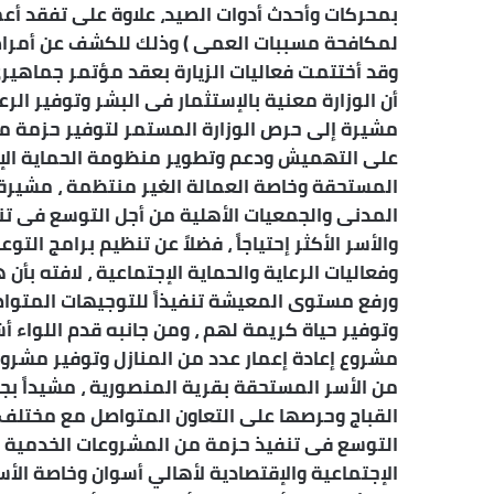
بمحركات وأحدث أدوات الصيد، علاوة على تفقد أعما
لمكافحة مسببات العمى ) وذلك للكشف عن أمراض الع
وقد أختتمت فعاليات الزيارة بعقد مؤتمر جماهير
أن الوزارة معنية بالإستثمار فى البشر وتوفير الرع
مشيرة إلى حرص الوزارة المستمر لتوفير حزمة من
على التهميش ودعم وتطوير منظومة الحماية الإج
المستحقة وخاصة العمالة الغير منتظمة ، مشيرة
المدنى والجمعيات الأهلية من أجل التوسع فى تن
والأسر الأكثر إحتياجاً ، فضلاً عن تنظيم برامج ا
وفعاليات الرعاية والحماية الإجتماعية ، لافته ب
ورفع مستوى المعيشة تنفيذاً للتوجيهات المتواصلة
وتوفير حياة كريمة لهم ، ومن جانبه قدم اللواء 
مشروع إعادة إعمار عدد من المنازل وتوفير مش
من الأسر المستحقة بقرية المنصورية ، مشيداً بجه
القباج وحرصها على التعاون المتواصل مع مختلف
التوسع فى تنفيذ حزمة من المشروعات الخدمية و
الإجتماعية والإقتصادية لأهالي أسوان وخاصة الأسر