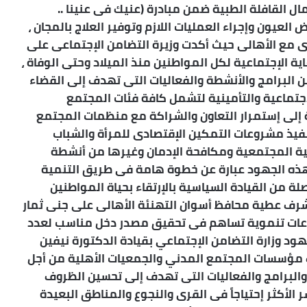
ل القافلة الطبية ضمن مبادرة (عنيك فى عنينا ..
يون وإجراء العمليات اللازم وتوفير العلاج بالمجان ،
ى مع الأهالى حيث أكدت وزيرة التضامن الإجتماعى على
اية الإجتماعية لكل المواطنين منذ الميلاد وحتى الوفاة ،
 البرامج والأنشطة والفعاليات التى تهدف إلى القضاء
تماعية والتأمينية لتشمل كافة فئات المجتمع
 إلى إستمرار التعاون والشراكة مع منظمات المجتمع
فيذ مشروعات التمكين الإقتصادى للمرأة والشباب
لتوعية المجتمعية ومكافحة الإدمان وغيرها من أنشطة
أن هذه الجهود عبارة عن خطوة هامة فى طريق التنمية
 من القيادة السياسية بالإرتقاء بحياة المواطنين
أشرف عطية محافظ أسوان التهنئة الأهالى على جنى ثمار
روعات تنموية تساهم فى تحقيق مصدر دخل مناسب لعدد
ود وزارة التضامن الإجتماعي بقيادة الدكتورة نيفين
 مؤسسات المجتمع المدني والجمعيات الأهلية من أجل
البرامج والفعاليات التى تهدف إلى تحسين الظروف
 الأكثر إحتياجاً فى القرى والنجوع والمناطق البعيدة