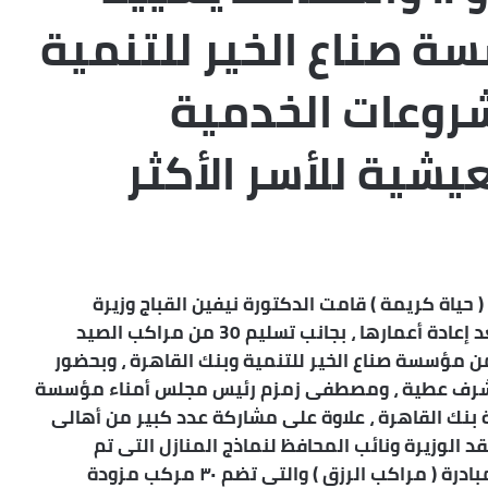
ة صناع الخير للتنمية
روعات الخدمية
شية للأسر الأكثر
 حياة كريمة ) قامت الدكتورة نيفين القباج وزيرة
التضامن الإجتماعى بتسليم عدد 40 من المنازل بعد إعادة أعمارها ، بجانب تسليم 30 من مراكب الصيد
ن مؤسسة صناع الخير للتنمية وبنك القاهرة ، وبحضور
اء أشرف عطية ، ومصطفى زمزم رئيس مجلس أمناء مؤسسة
ة بنك القاهرة ، علاوة على مشاركة عدد كبير من أهالى
قد الوزيرة ونائب المحافظ لنماذج المنازل التى تم
إعمارها ، بالإضافة إلى تفقد مراكب الصيد ضمن مبادرة ( مراكب الرزق ) والتى تضم ٣٠ مركب مزودة