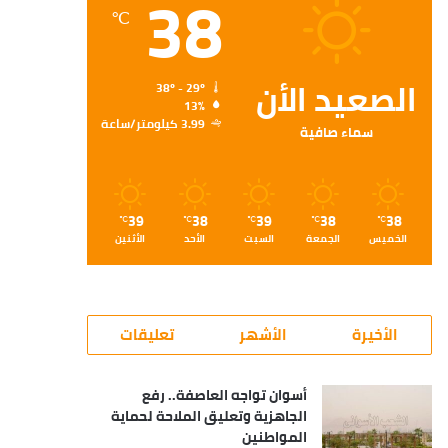
38
℃
الصعيد الأن
38º - 29º
13%
3.99 كيلومتر/ساعة
سماء صافية
39
38
39
38
38
℃
℃
℃
℃
℃
الخميس
الجمعة
السبت
الأحد
الأثنين
الأخيرة
الأشهر
تعليقات
أسوان تواجه العاصفة.. رفع
الجاهزية وتعليق الملاحة لحماية
المواطنين