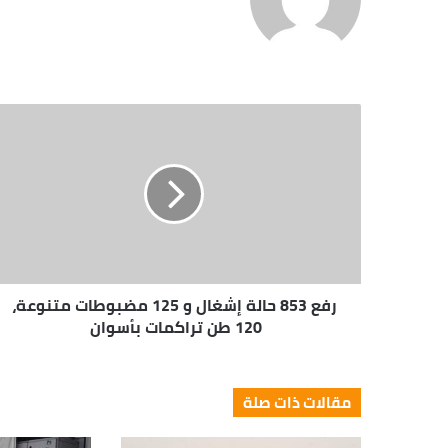
الويب
رفع 853 حالة إشغال و 125 مضبوطات متنوعة،
120 طن تراكمات بأسوان
مقالات ذات صلة