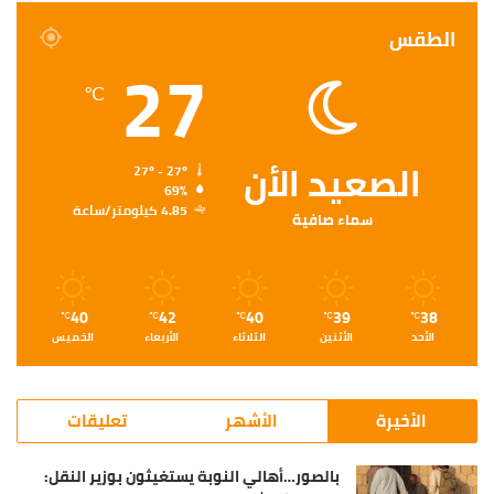
الطقس
27
℃
الصعيد الأن
27º - 27º
69%
4.85 كيلومتر/ساعة
سماء صافية
40
42
40
39
38
℃
℃
℃
℃
℃
الأحد
الأثنين
الثلاثاء
الأربعاء
الخميس
الأخيرة
الأشهر
تعليقات
بالصور…أهالي النوبة يستغيثون بوزير النقل: