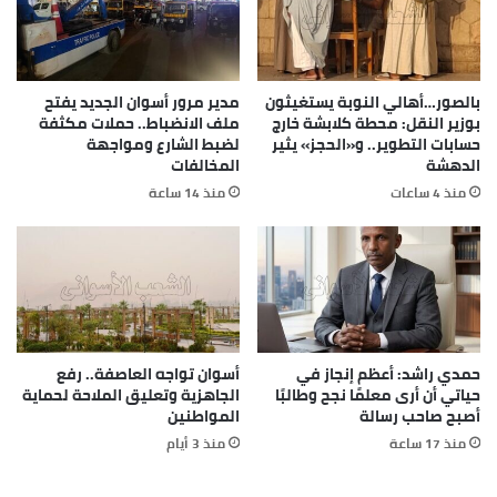
بالصور…أهالي النوبة يستغيثون
مدير مرور أسوان الجديد يفتح
بوزير النقل: محطة كلابشة خارج
ملف الانضباط.. حملات مكثفة
حسابات التطوير.. و«الحجز» يثير
لضبط الشارع ومواجهة
الدهشة
المخالفات
منذ 4 ساعات
منذ 14 ساعة
حمدي راشد: أعظم إنجاز في
أسوان تواجه العاصفة.. رفع
حياتي أن أرى معلمًا نجح وطالبًا
الجاهزية وتعليق الملاحة لحماية
أصبح صاحب رسالة
المواطنين
منذ 17 ساعة
منذ 3 أيام