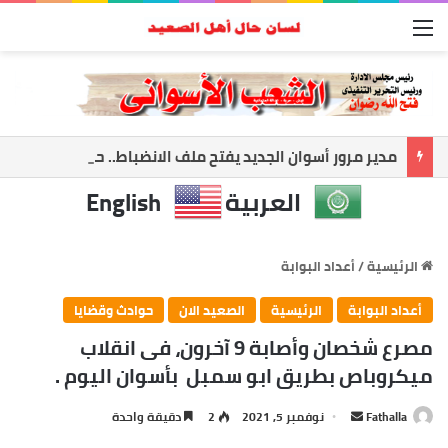
القائمة
مدير مرور أسوان الجديد يفتح ملف الانضباط.. حملات مكثفة لضبط الشارع ومواجهة المخالفات
العربية
English
الرئيسية
/
أعداد البوابة
أعداد البوابة
الرئيسية
الصعيد الان
حوادث وقضايا
مصرع شخصان وأصابة 9 آخرون، فى انقلاب
ميكروباص بطريق ابو سمبل بأسوان اليوم .
أرسل
Fathalla
نوفمبر 5, 2021
2
دقيقة واحدة
بريدا