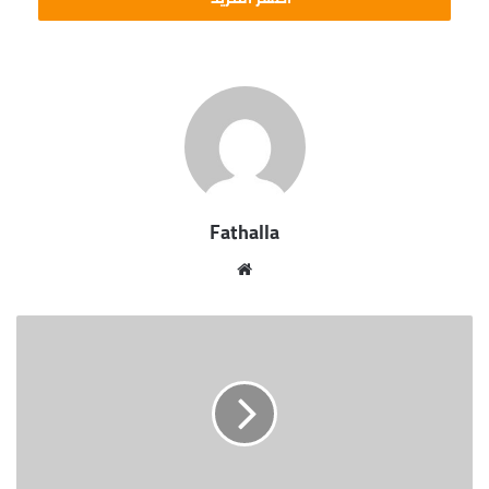
الله 40 عام وعمرو محمد أحمد 27 عام وعلي محمود
علي 27 عام.
وتم نقل المصابين إلى مستشفى أسوان الجامعي لتلقي
العلاج اللازم وجاري نقل المتوفين إلي مشرحة أسوان
العمومية تحت تصرف النيابة العامة لمباشرة التحقيقات
وجاري اتخاذ الإجراءات القانونية اللازم حيال الواقعة.
Fathalla
موقع
الويب