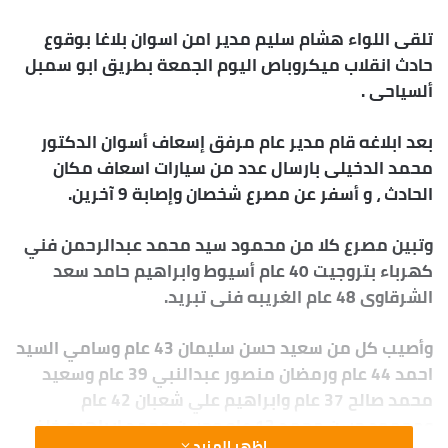
إلكترونيا
تلقى اللواء هشام سليم مدير امن اسوان بلاغا بوقوع
حادث انقلاب ميكروباص اليوم الجمعة بطريق ابو سمبل
ألسياحى .
بعد ابلاغه قام مدير عام مرفق إسعاف أسوان الدكتور
محمد الدخيلى بارسال عدد من سيارات اسعاف مكان
الحادث ، و أسفر عن مصرع شخصان وإصابة 9 آخرين.
وتبين مصرع كلا من محمود سيد محمد عبدالرحمن فني
كهرباء بتروجيت 40 عام أسيوط وابراهيم حامد سعد
الشرقاوى 48 عام الغريبه فنى تبريد.
وأصيب كل من سعيد حسن سليمان 43 عام وسامي السيد
احمد 44 عام ورمضان منصور عبدالنبي 39 عام وسعيد
محمد صالح 37 عام وابراهيم علي شعبان 42 عام
ومحمود حسن محمد 13 عام وحسن محمد ابراهيم خلف
اظهر المزيد