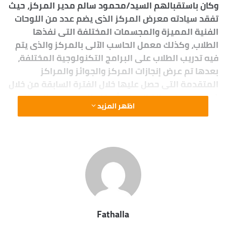
وكان باستقبالهم السيد/محمود سالم مدير المركز، حيث
تفقد سيادته معرض المركز الذى يضم عدد من اللوحات
الفنية المميزة والمجسمات المختلفة التى نفذها
الطلاب، وكذلك معمل الحاسب الآلى بالمركز والذى يتم
فيه تدريب الطلاب على البرامج التكنولوجية المختلفة،
بعدها تم عرض إنجازات المركز والجوائز والمراكز
المتقدمة التى حصل عليها خلال الفترة السابقة من خلال
فيديو مميز بصالة العرض، ثم قام السيد مدير المركز
اظهر المزيد
بتقديم درع التميز للسيد وكيل الوزارة، تقديرًا لجهوده
المبذولة ودعمه الكامل للمركز.
بعدها توجه السيد وكيل الوزارة ومرافقيه إلى مدرسة
أحمد موسى الثانوية بنات، حيث تفقد حديقة المدرسة
الفائزة بالمركز الأول على مستوى المديرية فى مسابقة
أجمل حديقة، وشاهد سيادته بفناء المدرسة بانوراما حرب
أكتوبر التى تضم خريطة ومجسمات توضح أحداث النصر
Fathalla
العظيم، ثم تفقد معرض أعلام المحافظة، والذى يضم