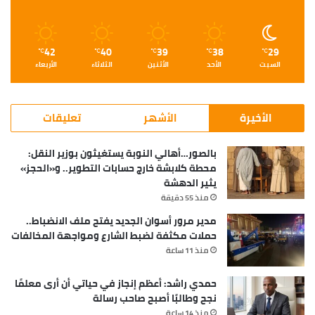
42
40
39
38
29
℃
℃
℃
℃
℃
السبت
الأحد
الأثنين
الثلاثاء
الأربعاء
الأخيرة
الأشهر
تعليقات
بالصور…أهالي النوبة يستغيثون بوزير النقل:
محطة كلابشة خارج حسابات التطوير.. و«الحجز»
يثير الدهشة
منذ 55 دقيقة
مدير مرور أسوان الجديد يفتح ملف الانضباط..
حملات مكثفة لضبط الشارع ومواجهة المخالفات
منذ 11 ساعة
حمدي راشد: أعظم إنجاز في حياتي أن أرى معلمًا
نجح وطالبًا أصبح صاحب رسالة
منذ 14 ساعة