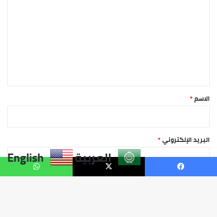
العربية
English
يسبوك
X
واتساب
زر