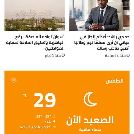
لمتابعة المدارس التى سيتم إدراجها بنطاق الصيانة
الشاملة، لتحديد المدارس الأكثر احتياجًا.
حمدي راشد: أعظم إنجاز في
أسوان تواجه العاصفة.. رفع
حياتي أن أرى معلمًا نجح وطالبًا
الجاهزية وتعليق الملاحة لحماية
أصبح صاحب رسالة
المواطنين
منذ 14 ساعة
منذ 3 أيام
الطقس
29
℃
الصعيد الأن
29º - 29º
54%
5.71 كيلومتر/ساعة
سماء صافية