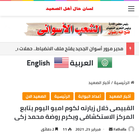
القائمة
مدير مرور أسوان الجديد يفتح ملف الانضباط.. حملات مكثفة لضبط الشارع ومواجهة المخالفات
العربية
English
الرئيسية
/
أخبار الصعيد
أخبار الصعيد
أعداد البوابة
الرئيسية
الصعيد الان
القبيصى خلال زيارته لكوم امبو اليوم يتابع
المركز الاستكشافى ويكرم روضة محمد زكى
أرسل
Fathalla
فبراير 25, 2021
11
2 دقائق
بريدا