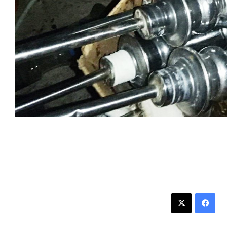
فيسبوك
X