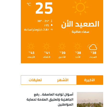
25
℃
الصعيد الأن
38º - 25º
73%
2.87 كيلومتر/ساعة
سماء صافية
43
41
39
38
38
℃
℃
℃
℃
℃
السبت
الأحد
الأثنين
الثلاثاء
الأربعاء
الأخيرة
الأشهر
تعليقات
أسوان تواجه العاصفة.. رفع
الجاهزية وتعليق الملاحة لحماية
المواطنين