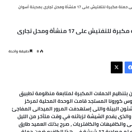
ضبط 17 شيشة وتحرير29 مخالفة فى حملة مكبرة للتفتيش على 17 منشأة ومحل تجارى
8
دقيقة واحدة
فيسبوك
X
ن بتنظيم الحملات المكبرة لمتابعة منظومة تطبيق
فيروس كورونا المستجد قامت الوحدة المحلية لمركز
ون البيئة والتى إستهدفت المرور الميدانى المفاجئ
والذى يقدم الشيشة لزبائنه في وقت متأخر من الليل
 والكافيهات والكافتريات ، صرح بذلك العميد طارق
لطفى رئيس مركز ومدينة أسوان والذى أوضح بأنه تم مصادرة 17 شيشة في هذا الكافيه ضمن حملة