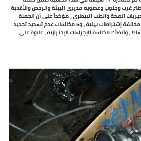
طاع غرب وجنوب وعضوية مديرى البيئة والرخص والأغذية
ريات الصحة والطب البيطري ، مؤكداً على أن الحملة
شملت 17 منشأة ومحل تجارى تم خلالها تحرير 14 مخالفة إشتراطات بيئية ، و5 مخالفات عدم تسديد تجديد
رسوم رخصة نشاط ، بجانب تحرير ٢ مخالفة رخصة نشاط ، وأيضاً ٢ مخالفة للإجراءات الإحترازية ، علاوة على