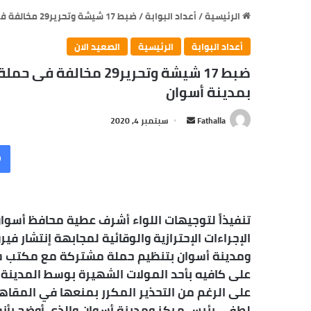
الرئيسية
/
أعداد البوابة
/
ضبط 17 شيشة وتحرير29 مخالفة فى حملة مكبرة للتفتيش على 17 منشأة ومحل تجارى بمدينة أسوان
أعداد البوابة
الرئيسية
الصعيد الان
بمدينة أسوان
أرسل
Fathalla
سبتمبر 4, 2020
بريدا
إلكترونيا
تنفيذاً لتوجيهات اللواء أشرف عطية محافظ أسوا
الإجراءات الإحترازية والوقائية لمجابهة إنتشار 
ومدينة أسوان بتنظيم حملة مشتركة مع مكتب شئ
على كافيه بأحد المولات الشهيرة بوسط المدينة 
على الرغم من التحذير المكرر بمنعها في المقاهى