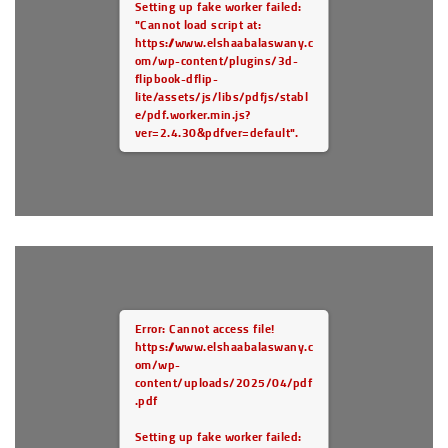
Setting up fake worker failed:
"Cannot load script at:
https://www.elshaabalaswany.c
om/wp-content/plugins/3d-
flipbook-dflip-
lite/assets/js/libs/pdfjs/stabl
e/pdf.worker.min.js?
ver=2.4.30&pdfver=default".
Error: Cannot access file!
https://www.elshaabalaswany.c
om/wp-
content/uploads/2025/04/pdf
.pdf
Setting up fake worker failed: