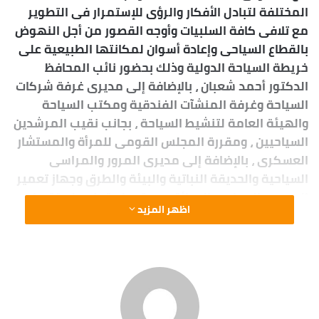
المختلفة لتبادل الأفكار والرؤى للإستمرار فى التطوير
مع تلافى كافة السلبيات وأوجه القصور من أجل النهوض
بالقطاع السياحى وإعادة أسوان لمكانتها الطبيعية على
خريطة السياحة الدولية وذلك بحضور نائب المحافظ
الدكتور أحمد شعبان ، بالإضافة إلى مديرى غرفة شركات
السياحة وغرفة المنشآت الفندقية ومكتب السياحة
والهيئة العامة لتنشيط السياحة ، بجانب نقيب المرشدين
السياحيين ، ومقررة المجلس القومى للمرأة والمستشار
العسكرى ، بالإضافة إلى مديرى المرور والمراسى
السياحية والحديقة النباتية والبيئة والطرق وجهاز تعمير
الصعيد والمحاجر والحدائق ، وعقب إستماعه لمقترحات
اظهر المزيد
ومطالب الكيانات السياحية أكد اللواء أشرف عطية على
أنه سيتم إتخاذ حزمة من الإجراءات العاجلة وأيضاً
المستقبلية لإعادة الوجه الجمالى والحضارى لمدينة
أسوان وباقى مدن المحافظة من أبرزها تفعيل قرار
اللجنة العليا للسياحة مع دورية إنعقاده كل شهر ، وأيضاً
تشكيل لجنة لتسويق السياحة الثقافية للإعداد الجيد