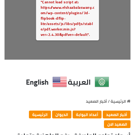
"Cannot load script at:
https://www.elshaabalaswany.c
om/wp-content/plugins/3d-
flipbook-dflip-
lite/assets/js/libs/pdfjs/stabl
e/pdf.worker.min.js?
ver=2.4.30&pdfver=default".