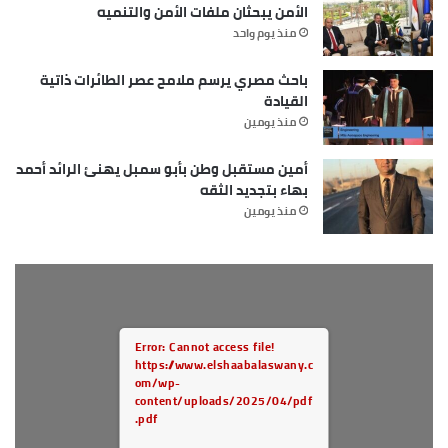
الأمن يبحثان ملفات الأمن والتنميه
منذ يوم واحد
باحث مصري يرسم ملامح عصر الطائرات ذاتية
القيادة
منذ يومين
أمين مستقبل وطن بأبو سمبل يهنئ الرائد أحمد
بهاء بتجديد الثقه
منذ يومين
Error: Cannot access file!
https://www.elshaabalaswany.c
om/wp-
content/uploads/2025/04/pdf
.pdf