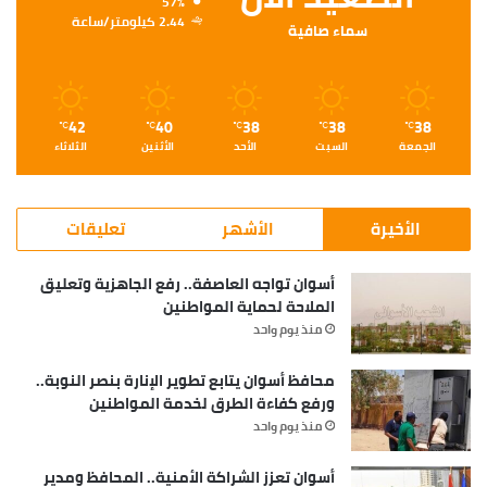
57%
2.44 كيلومتر/ساعة
سماء صافية
42
40
38
38
38
℃
℃
℃
℃
℃
الجمعة
السبت
الأحد
الأثنين
الثلاثاء
الأخيرة
الأشهر
تعليقات
أسوان تواجه العاصفة.. رفع الجاهزية وتعليق
الملاحة لحماية المواطنين
منذ يوم واحد
محافظ أسوان يتابع تطوير الإنارة بنصر النوبة..
ورفع كفاءة الطرق لخدمة المواطنين
منذ يوم واحد
أسوان تعزز الشراكة الأمنية.. المحافظ ومدير