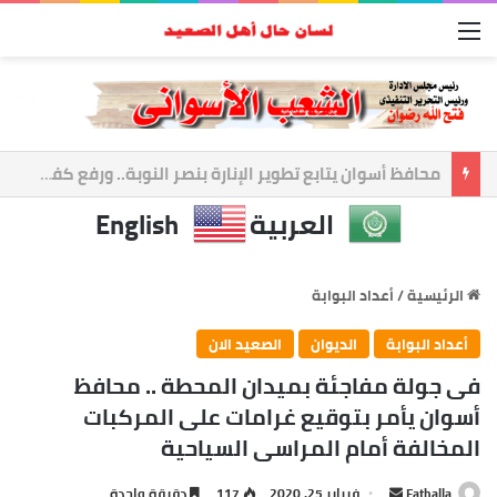
القائمة
أسوان تعزز الشراكة الأمنية.. المحافظ ومدير الأمن يبحثان ملفات الأمن والتنميه
العربية
English
الرئيسية
/
أعداد البوابة
أعداد البوابة
الديوان
الصعيد الان
فى جولة مفاجئة بميدان المحطة .. محافظ
أسوان يأمر بتوقيع غرامات على المركبات
المخالفة أمام المراسى السياحية
أرسل
Fathalla
فبراير 25, 2020
117
دقيقة واحدة