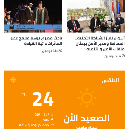
أسوان تعزز الشراكة الأمنية..
باحث مصري يرسم ملامح عصر
المحافظ ومدير الأمن يبحثان
الطائرات ذاتية القيادة
ملفات الأمن والتنميه
منذ يومين
منذ يومين
الطقس
24
℃
الصعيد الأن
38º - 24º
50%
2.55 كيلومتر/ساعة
سماء صافية