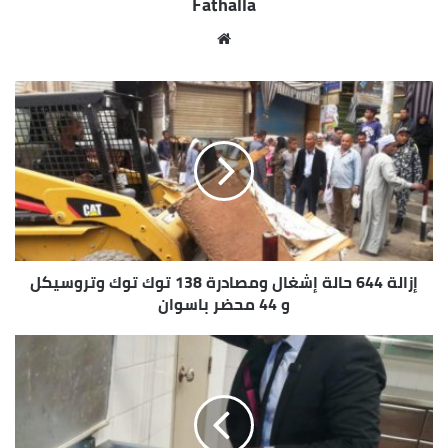
Fathalla
المحطة والسوق السياحى القديم وكورنيش النيل
سيخلق لوحة جمالية لمنطقة وسط المدينة أمام
موقع
السائحين والزائرين والمواطنين المقيمين فيها . وخلال
الويب
الجولة الميدانية لمحافظ أسوان حرص على الإستجابة
لمطالب وشكاوى بعض المواطنين بإيجاد حلول سريعة
لها لتخفيف المعاناة عنهم ، كما إستجاب المحافظ
لمطالب البعض بإلتقاط صور تذكارية معهم .
إزالة 644 حالة إشغال ومصادرة 138 توك توك وتروسيكل
و 44 محضر باسوان