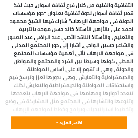
الثقافية والفنية من خلال فرع ثقافة اسوان، حيث نفذ
ب
قصر ثقافة أسوان ندوة ثقافية بعنوان “دور مؤسسات
ر
ي
الدولة في مواجهة الإرهاب” شارك فيها الشيخ محمود
د
احمد على بالأزهر، الأستاذ خالد حسن موجه بالتربية
ا
والتعليم ، والأستاذ الناقد الأدبي عبد الراضي عبد الصبور
إ
والشاعر حسين الواحى، أشارا إلى دور المجتمع المدنى
ل
فى مواجهة الارهاب تأتى أهمية مؤسسات المجتمع
ك
المدني كونها وسیطا بین الفرد والمجتمع والمواطن
ت
والدولة ، وھي لا تقوم إلا على أساس المواطنة
ر
والدیمقراطیة والتعایش ، وھى بدورها تعزز وترسخ قیم
و
واستحقاقات المواطنة والدیمقراطیة والتعایش لذلك
ن
تتعدد أدوارها ومهامها فى مواجهة الارهاب بتعددها
ي
وتنوعها وانتشارها فى المجتمع مثل المشاركة فى وضع
ا
وتخطيط استراتيجيات وبرامج وخطط لمواجهة‌ الإرهاب
فى المجالات الفكرية والثقافية والفنية والاجتماعية
اظهر المزيد
للتأكید على علاقة الشراكة بین الحكومة ومنظمات
المجتمع المدنى، ابتداء من التخطیط إلى التنفیذ وانتهاء