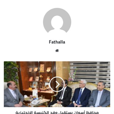
بالتقییم، مما یتطلب شكلا جدیدا من صیاغة التشریعات،
وفي صنع القرار وتنفیذ استراتیجیات التنمیة ومواجهة
الارهاب، و بحكم انتشار مؤسسات المجتمع المدنى فى
كافة انحاء الوطن واحتكاكها اليومى بالمواطنين
والاحداث، وقدرتها على رصد التغييرات التى تعطى
مؤاشرات انذار لتنامى الافكار المتطرفة، ونشر ثقافة
Fathalla
التسامح والاستنارة من خلال أنشطتها المتنوعة فإنها
تساهم بشكل حقيقى فى تحصين المواطنين ضد التطرف
مو
والاستجابة لمحاولات تجنيدهم للمنظمات الإرهابية،
قع
تشجیع برامج وانشطة نشر ثقافة الحوار وإحترام الرأي
الوي
والرأي الآخر، ونبذ ممارسات الاقصاء والتھمیش ضد أي
ب
مجموعة عرقیة أو اجتماعیة, نشر ثقافة إنماء الحس
الوطني والوحدة الوطنیة لدى المواطن .
كما نظم ندوة لمناقشة ديوان ” الغبار للمهزومين أن
يفخروا ” للشاعر حسنى الاتلاتى شارك يها الشاعر محمد
الصاوى و الشاعر محمد علاء و الشاعر محمد المصرى،
الاتلاتى من مواليد قرية الإتلات مركز مطاي محافظة
محافظ أسوان يستقبل وفد الكنيسة الإنجليزية