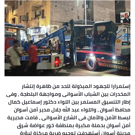
س
ل
ب
ر
ي
د
ا
إ
ل
ك
ت
ر
إستمرارا للجهود المبذولة للحد من ظاهرة إنتشار
و
المخدرات بين الشباب الأسوانى ومواجهة البلطجة ، وفى
ن
إطار التنسيق المستمر بين اللواء دكتور إسماعيل كمال
ي
محافظ أسوان ، واللواء عبد الله جلال مدير أمن أسوان
ا
لبسط الأمن والآمان فى الشارع الأسوانى ، قامت مديرية
أمن أسوان بحملة مكبرة بمنطقة خور عواضة شرق
مدينة أسوان أستهدفت توجيه ضربة مركزة لبؤرة