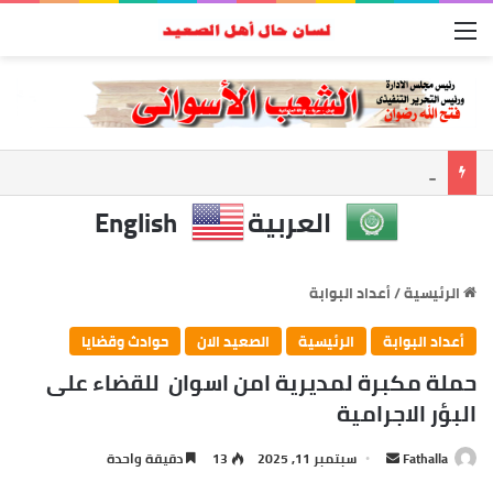
القائمة
أسوان تعزز الشراكة الأمنية.. المحافظ ومدير الأمن يبحثان ملفات الأمن والتنميه
العربية
English
الرئيسية
/
أعداد البوابة
أعداد البوابة
الرئيسية
الصعيد الان
حوادث وقضايا
حملة مكبرة لمديرية امن اسوان للقضاء على
البؤر الاجرامية
Fathalla
أ
سبتمبر 11, 2025
13
دقيقة واحدة
ر