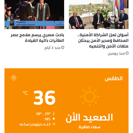
أسوان تعزز الشراكة الأمنية..
باحث مصري يرسم ملامح عصر
المحافظ ومدير الأمن يبحثان
الطائرات ذاتية القيادة
ملفات الأمن والتنميه
منذ 3 أيام
منذ يومين
الطقس
36
℃
الصعيد الأن
38º - 29º
18%
4.23 كيلومتر/ساعة
سماء صافية