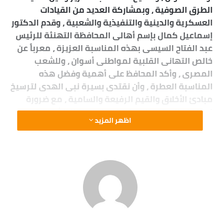
الطرق الصوفية ، وبمشاركة العديد من القيادات
العسكرية والدينية والتنفيذية والشعبية ، وقدم الدكتور
إسماعيل كمال بإسم أهالى المحافظة التهنئة للرئيس
عبد الفتاح السيسى بهذه المناسبة العزيزة ، معرباً عن
خالص التهانى القلبية لمواطنى أسوان ، وللشعب
المصرى ، وأكد المحافظ على أهمية وفضل هذه
المناسبة العطرة ، وأن نقتدى بسيرة نبى الهدى لترسيخ
مبادئ الأخلاق والقيم الرفيعة والسامية ، مع ضرورة
إستلهام العظة والعبرة منها فى حياتنا الشخصية
اظهر المزيد
والعامة من أجل النهوض بأنفسنا ومصرنا الحبيبة ، هذا
وقد تضمنت فعاليات الإحتفال بذكرى المولد النبوى
الشريف تلاوة آيات من القرآن الكريم للشيخ الدكتور عبد
الله منصور ، ثم إلقاء كلمات من رجال الدين عن هذه
المناسبة العطرة ، وكذا مجموعة من الإبتهالات
والتواشيح الدينية .