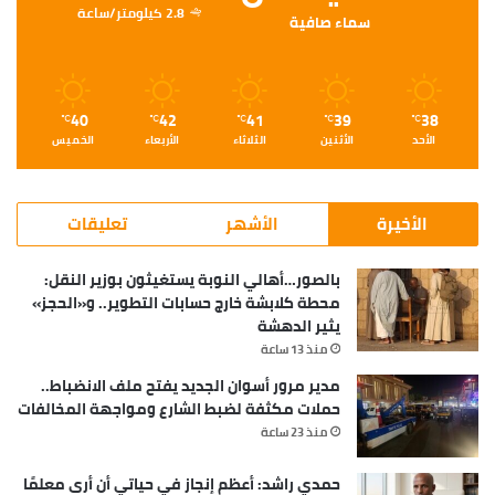
2.8 كيلومتر/ساعة
سماء صافية
40
42
41
39
38
℃
℃
℃
℃
℃
الأحد
الأثنين
الثلاثاء
الأربعاء
الخميس
الأخيرة
الأشهر
تعليقات
بالصور…أهالي النوبة يستغيثون بوزير النقل:
محطة كلابشة خارج حسابات التطوير.. و«الحجز»
يثير الدهشة
منذ 13 ساعة
مدير مرور أسوان الجديد يفتح ملف الانضباط..
حملات مكثفة لضبط الشارع ومواجهة المخالفات
منذ 23 ساعة
حمدي راشد: أعظم إنجاز في حياتي أن أرى معلمًا