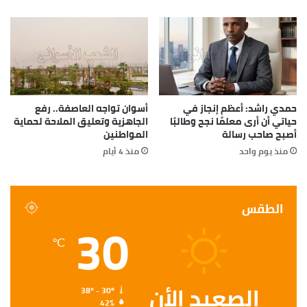
حمدي راشد: أعظم إنجاز في
أسوان تواجه العاصفة.. رفع
حياتي أن أرى معلمًا نجح وطالبًا
الجاهزية وتعليق الملاحة لحماية
أصبح صاحب رسالة
المواطنين
منذ يوم واحد
منذ 4 أيام
الطقس
30
℃
الصعيد الأن
38º - 30º
42%