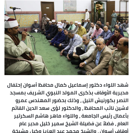
س
ل
ب
ر
ي
د
ا
إ
ل
ك
ت
ر
شهد اللواء دكتور إسماعيل كمال محافظ أسوان إحتفال
و
مديرية الأوقاف بذكرى المولد النبوي الشريف بمسجد
ن
النصر بكورنيش النيل ، وذلك بحضور المهندس عمرو
ي
لاشين نائب المحافظ ، والدكتور لؤى سعد الدين القائم
ا
بأعمال رئيس الجامعة ، واللواء ماهر هاشم السكرتير
العام ، فضلاً عن فضيلة الشيخ سمير خليل مدير عام
أوقاف أسوان ، والشيخ محمد عبد العزيز وكيل مشيخة