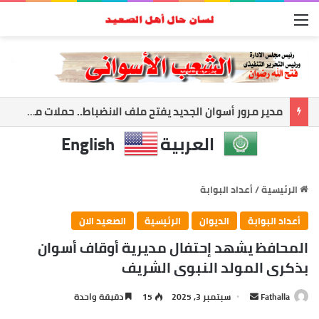
القائمة
مدير مرور أسوان الجديد يفتح ملف الانضباط.. حملات مكثفة لضبط الشارع ومواجهة المخالفات
العربية
English
الرئيسية
/
أعداد البوابة
أعداد البوابة
الديوان
الرئيسية
الصعيد الان
المحافظ يشهد إحتفال مديرية أوقاف أسوان
بذكرى المولد النبوى الشريف
Fathalla
أ
سبتمبر 3, 2025
15
دقيقة واحدة
ر