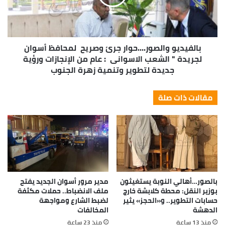
بالفيديو والصور....حوار جرئ وصريح لمحافظ أسوان
لجريدة " الشعب الاسوانى : عام من الإنجازات ورؤية
جديدة لتطوير وتنمية زهرة الجنوب
مقالات ذات صلة
بالصور…أهالي النوبة يستغيثون
مدير مرور أسوان الجديد يفتح
بوزير النقل: محطة كلابشة خارج
ملف الانضباط.. حملات مكثفة
حسابات التطوير.. و«الحجز» يثير
لضبط الشارع ومواجهة
الدهشة
المخالفات
منذ 13 ساعة
منذ 23 ساعة