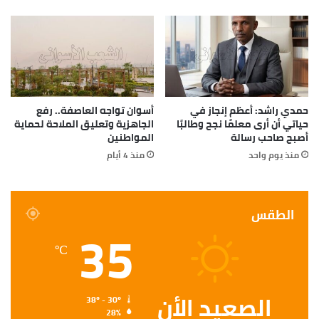
حمدي راشد: أعظم إنجاز في
أسوان تواجه العاصفة.. رفع
حياتي أن أرى معلمًا نجح وطالبًا
الجاهزية وتعليق الملاحة لحماية
أصبح صاحب رسالة
المواطنين
منذ يوم واحد
منذ 4 أيام
الطقس
35
℃
الصعيد الأن
38º - 30º
28%