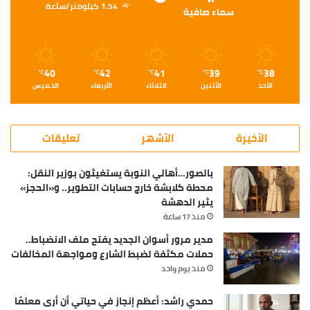
1.54 كيلومتر/ساعة
سماء صافية
40
42
41
39
38
℃
℃
℃
℃
℃
الأحد
الأثنين
الثلاثاء
الأربعاء
الخميس
الأخيرة
الأشهر
تعليقات
بالصور…أهالي النوبة يستغيثون بوزير النقل:
محطة كلابشة خارج حسابات التطوير.. و«الحجز»
يثير الدهشة
منذ 17 ساعة
مدير مرور أسوان الجديد يفتح ملف الانضباط..
حملات مكثفة لضبط الشارع ومواجهة المخالفات
منذ يوم واحد
حمدي راشد: أعظم إنجاز في حياتي أن أرى معلمًا