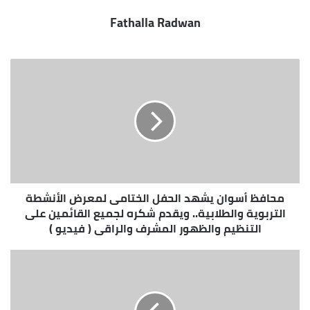
Fathalla Radwan
محافظ أسوان يشهد الحفل الختامى لمعرض الأنشطة
التربوية والطلابية.. ويقدم شكره لجميع القائمين على
التنظيم والظهور المشرف والراقى ( فيديو )