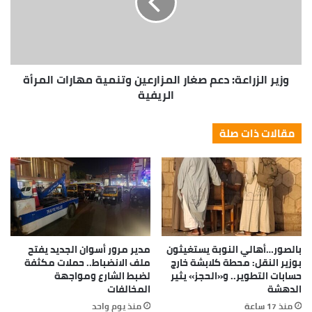
وزير الزراعة: دعم صغار المزارعين وتنمية مهارات المرأة
الريفية
مقالات ذات صلة
بالصور…أهالي النوبة يستغيثون
مدير مرور أسوان الجديد يفتح
بوزير النقل: محطة كلابشة خارج
ملف الانضباط.. حملات مكثفة
حسابات التطوير.. و«الحجز» يثير
لضبط الشارع ومواجهة
الدهشة
المخالفات
منذ 17 ساعة
منذ يوم واحد