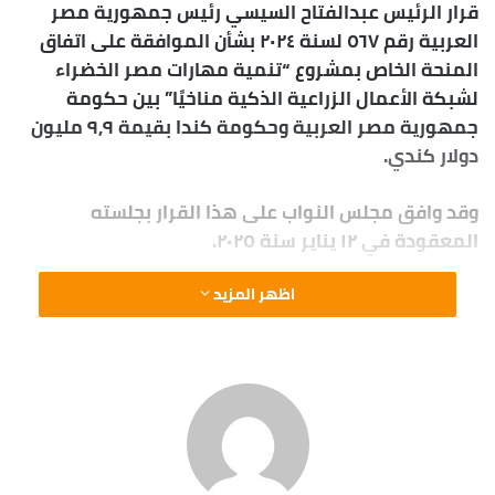
قرار الرئيس عبدالفتاح السيسي رئيس جمهورية مصر
ب
العربية رقم ٥٦٧ لسنة ٢٠٢٤ بشأن الموافقة على اتفاق
ر
ي
المنحة الخاص بمشروع “تنمية مهارات مصر الخضراء
د
لشبكة الأعمال الزراعية الذكية مناخيًا” بين حكومة
ا
جمهورية مصر العربية وحكومة كندا بقيمة ٩,٩ ملیون
إ
دولار کندي.
ل
ك
وقد وافق مجلس النواب على هذا القرار بجلسته
ت
المعقودة في ١٢ يناير سنة ٢٠٢٥.
ر
و
اظهر المزيد
ن
ي
ا