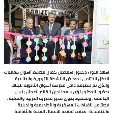
س
ل
ب
ر
ي
د
ا
إ
ل
ك
ت
ر
شهد اللواء دكتور إسماعيل كمال محافظ أسوان فعاليات
و
الحفل الختامى لمعرض الأنشطة التربوية والطلابية
ن
والذى تم تنظيمه داخل مدرسة أسوان الثانوية للبنات
ي
بحضور الدكتور لؤى سعد الدين القائم بأعمال رئيس
ا
الجامعة ، ومحمود بدوى مدير مديرية التربية والتعليم ،
فضلاً عن القيادات العسكرية والأكاديمية والدينية
والتنفيذية ، وعقب تفقده للأعمال الفنية والثقافية