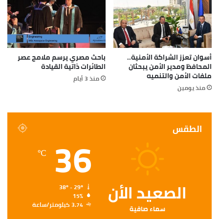
أسوان تعزز الشراكة الأمنية..
باحث مصري يرسم ملامح عصر
المحافظ ومدير الأمن يبحثان
الطائرات ذاتية القيادة
ملفات الأمن والتنميه
منذ 3 أيام
منذ يومين
الطقس
36
℃
الصعيد الأن
38º - 29º
15%
3.74 كيلومتر/ساعة
سماء صافية