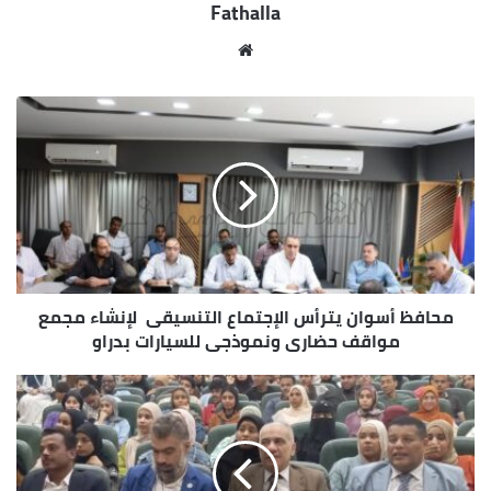
Fathalla
على مستوى الجمهورية فى حفظ القرآن الكريم ،
والطالب المثالى ، وأصغر مبرمجين ومبرمجات وغير ذلك ،
مو
وهذا يتطلب منا جميعاً كأسرة ومدرسة بأن نتكاتف
قع
ونعمل معاً كفريق واحد لتعزيز وإعلاء قيم الولاء
الوي
والإنتماء للأسرة وللوطن ، وهو ما ينادى به كثيراً الرئيس
ب
عبد الفتاح السيسى لخلق جيل جديد واعى ومستنير وقادر
على تحمل المسئولية لمواجهة التحديات الحالية
والمستقبلية لوطننا الغالى مصر.
محافظ أسوان يترأس الإجتماع التنسيقى لإنشاء مجمع
مواقف حضارى ونموذجى للسيارات بدراو