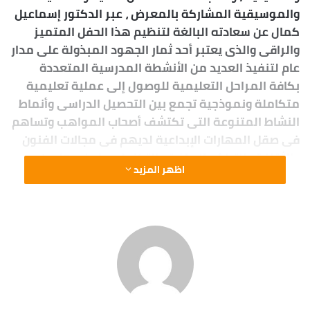
والموسيقية المشاركة بالمعرض ، عبر الدكتور إسماعيل
كمال عن سعادته البالغة لتنظيم هذا الحفل المتميز
والراقى والذى يعتبر أحد ثمار الجهود المبذولة على مدار
عام لتنفيذ العديد من الأنشطة المدرسية المتعددة
بكافة المراحل التعليمية للوصول إلى عملية تعليمية
متكاملة ونموذجية تجمع بين التحصيل الدراسى وأنماط
النشاط المتنوعة التى تكتشف أصحاب المواهب وتساهم
فى صقل المهارات الإبداعية لديهم فى مجالات الفنون
والثقافة والتراث والرياضة والتكنولوجيا وغيرها من
اظهر المزيد
الوسائل التعليمية المختلفة ، مقدماً شكره لجميع
القائمين على التنظيم والظهور بهذا الشكل المشرف
الذى يعد نتاج مجهود كبير لأعضاء هيئة التدريس
والمعلمين والموجهين ، وكذا أولياء الأمور الذين نجحوا
فى تشجيع وتحفيز أبنائهم لإبراز إمكانياتهم وإبتكاراتهم
الإبداعية من خلال إستثمار طاقاتهم ومواهبهم للإتجاه
السليم والتعامل مع معطيات العصر ، وهو ما ساهم فى
أن يكون أبناء أسوان فى صدارة الحاصلين للمراكز الأولى