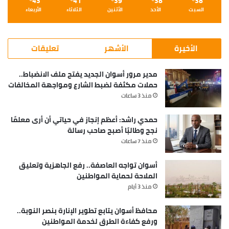
43
41
39
38
38
السبت
الأحد
الأثنين
الثلاثاء
الأربعاء
الأخيرة
الأشهر
تعليقات
مدير مرور أسوان الجديد يفتح ملف الانضباط..
حملات مكثفة لضبط الشارع ومواجهة المخالفات
منذ 3 ساعات
حمدي راشد: أعظم إنجاز في حياتي أن أرى معلمًا
نجح وطالبًا أصبح صاحب رسالة
منذ 7 ساعات
أسوان تواجه العاصفة.. رفع الجاهزية وتعليق
الملاحة لحماية المواطنين
منذ 3 أيام
محافظ أسوان يتابع تطوير الإنارة بنصر النوبة..
ورفع كفاءة الطرق لخدمة المواطنين