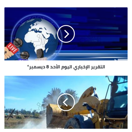
قع
التعاون
الوي
ب
*رئيس الوزراء يلتقى وفد رجال أعمال غرفة التجارة
والصناعة القطرية لاستعراض الفرص الاستثمارية*
مدبولى: إصدارنا رخصة ذهبية لسرعة تنفيذ
المشروعات
ورئيس غرفة قطر مصر ذات أهمية للمستثمرين
القطريين ونزورها قريبا
التقرير الإخباري اليوم الأحد 8 ديسمبر*
*الخارجية* تنفى ما نشرته صحيفة وول ستريت:
معلومات لا أساس لها من الصحة
*وزيرة التخطيط* تفتتح ورشة الاتحاد الأوروبى حول
صناعة الهيدروجين الأخضر
*الأمين العام للأمم المتحدة* يعين محمود محيي
الدين لقيادة فريق من الخبراء لحل أزمة الديون للدول
النامية