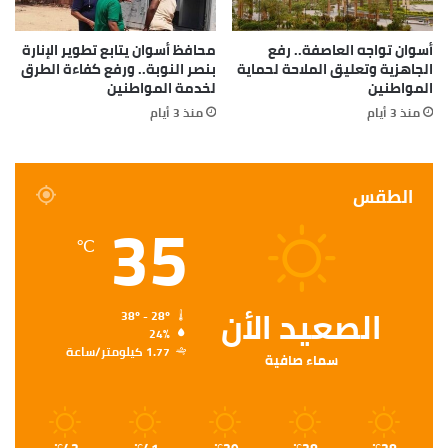
أسوان تواجه العاصفة.. رفع
محافظ أسوان يتابع تطوير الإنارة
الجاهزية وتعليق الملاحة لحماية
بنصر النوبة.. ورفع كفاءة الطرق
المواطنين
لخدمة المواطنين
منذ 3 أيام
منذ 3 أيام
الطقس
35
℃
الصعيد الأن
38º - 28º
24%
1.77 كيلومتر/ساعة
سماء صافية
℃
℃
℃
℃
℃