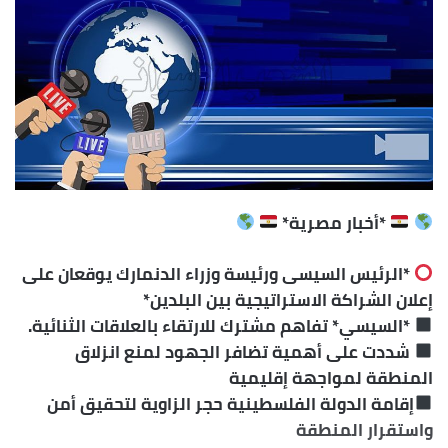
ل
ب
ر
ي
د
ا
إ
ل
ك
*أخبار مصرية*
ت
ر
*الرئيس السيسى ورئيسة وزراء الدنمارك يوقعان على
و
إعلان الشراكة الاستراتيجية بين البلدين*
ن
*السيسي* تفاهم مشترك للارتقاء بالعلاقات الثنائية.
ي
شددت على أهمية تضافر الجهود لمنع انزلاق
ا
المنطقة لمواجهة إقليمية
إقامة الدولة الفلسطينية حجر الزاوية لتحقيق أمن
واستقرار المنطقة