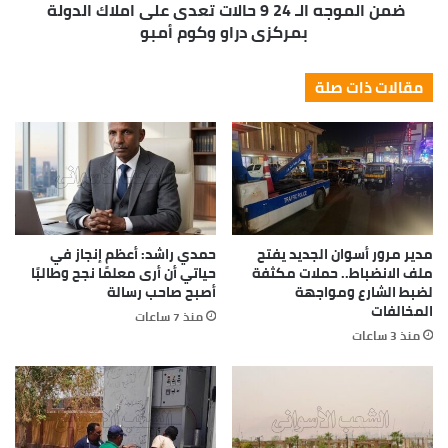
ضمن الموجه الـ 24 9 حالات تعدى على املاك الدولة
بمركزى دراو وكوم أمبو
*الأرصاد* طقس بارد ليلًا بأغلب الأنحاء وشبورة كثيفة
والصغرى بالقاهرة 15 درجة
مقالات ذات صلة
مدير مرور أسوان الجديد يفتح
حمدي راشد: أعظم إنجاز في
ملف الانضباط.. حملات مكثفة
حياتي أن أرى معلمًا نجح وطالبًا
لضبط الشارع ومواجهة
أصبح صاحب رسالة
المخالفات
منذ 7 ساعات
منذ 3 ساعات