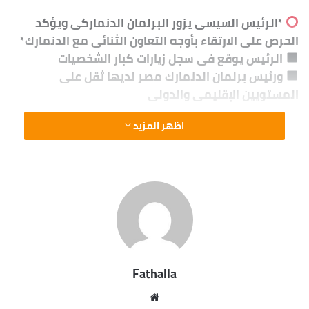
*الرئيس السيسى يزور البرلمان الدنماركى ويؤكد
الحرص على الارتقاء بأوجه التعاون الثنائى مع الدنمارك*
الرئيس يوقع فى سجل زيارات كبار الشخصيات
ورئيس برلمان الدنمارك مصر لديها ثقل على
المستويين الإقليمى والدولى
اظهر المزيد
*الرئيس السيسى* يقيم مأدبة عشاء على شرف ملك
الدنمارك فى ختام زيارته لكوبنهاجن
*رئيس الوزراء يشارك فى فعاليات الجلسة الافتتاحية
لمنتدى الدوحة 2024*
*أمير قطر يستقبل رئيس الوزراء* ويعرب عن تقديره
لدور مصر الريادى فى محيطها العالمى والإقليمى
ويؤكد حرصه على استمرار فتح قنوات اتصال دائمة مع
Fathalla
الدولة المصرية
مو
ومدبولى ينقل رسالة من الرئيس السيسى لتعزيز