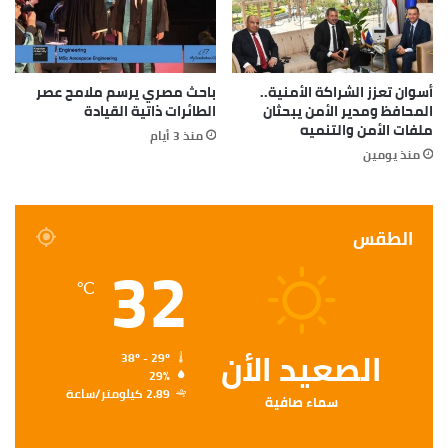
أسوان تعزز الشراكة الأمنية..
باحث مصري يرسم ملامح عصر
المحافظ ومدير الأمن يبحثان
الطائرات ذاتية القيادة
ملفات الأمن والتنميه
منذ 3 أيام
منذ يومين
الطقس
32
℃
الصعيد الأن
38º - 29º
29%
2.89 كيلومتر/ساعة
سماء صافية