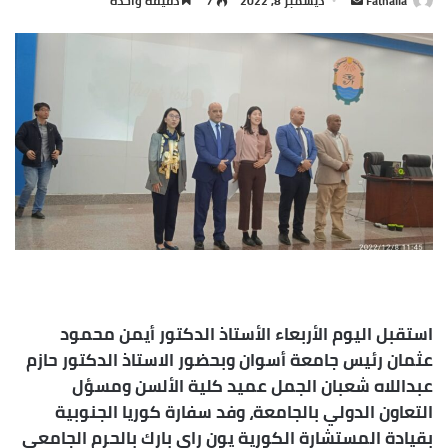
Fathalla
أ
ديسمبر 8, 2022
7
دقيقة واحدة
ر
س
ل
ب
ر
ي
د
ا
إ
ل
ك
ت
ر
استقبل اليوم الأربعاء الأستاذ الدكتور أيمن محمود
و
عثمان رئيس جامعة أسوان وبحضور الاستاذ الدكتور حازم
ن
عبداللاه شعبان الجمل عميد كلية الألسن ومسؤل
ي
التعاون الدولي بالجامعة، وفد سفارة كوريا الجنوبية
ا
بقيادة المستشارة الكورية يون راي بارك بالحرم الجامعي