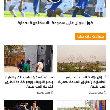
كوم هيون سونج السكرتير الثاني بالسفارة الكورية
بإلقاء محاضرة قصيرة عن المعالم والثقافة الكورية
لطلاب قسم اللغة الكورية بكلية الألسن جامعةأسوان.
فوز اسوان على سموحة بالاسكندرية بجدارة
مقالات ذات صلة
أسوان تواجه العاصفة.. رفع
محافظ أسوان يتابع تطوير الإنارة
الجاهزية وتعليق الملاحة لحماية
بنصر النوبة.. ورفع كفاءة الطرق
المواطنين
لخدمة المواطنين
منذ يومين
منذ يومين