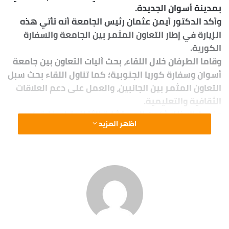
بمدينة أسوان الجديدة.
وأكد الدكتور أيمن عثمان رئيس الجامعة أنه تأتي هذه
الزيارة في إطار التعاون المثمر بين الجامعة والسفارة
الكورية.
وقاما الطرفان خلال اللقاء، بحث آليات التعاون بين جامعة
أسوان وسفارة كوريا الجنوبية؛ كما تناول اللقاء بحث سبل
التعاون المثمر بين الجانبين، والعمل على دعم العلاقات
الثقافية والتعليمية.
وفي إطار ذلك أكدت المستشارة الثقافية لسفارة كوريا
اظهر المزيد
الجنوبية بالقاهرة السيدة يون راي بارك ، حرص الجانب
الكوري على تطوير العلاقات الثقافية والتبادل الثقافي
بين مصر وكوريا الجنوبية،
وأشار الدكتور أيمن محمود عثمان رئيس الجامعة إلي
حرص جامعة أسوان على تدعيم أواصر التعاون مع كوريا
الجنوبية، لافتًا إلى التطورات الإيجابية بين البلدين، كما
بحث الطرفان سبل توطيد العلاقات خاصة في مجال
البحوث العلمية والاتصالات والإلكترونيات والطاقة