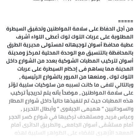
ر
س
=====
ل
من أجل الحفاظ على سلامة المواطنين وتحقيق السيطرة
ب
المطلوبة على عربات التوك توك أعطى اللواء أشرف
ر
ي
عطية محافظ أسوان توجيهاته لمسئولى مديرية الطرق
د
بالمحافظة بالتنسيق مع الوحدة المحلية لمركز ومدينة
ا
أسوان لتركيب المطبات الشوكية بعدد من الشوارع داخل
إ
المدينة مما يساهم فى إحكام السيطرة على عربات
ل
التوك توك ، ومنعها من المرور بالشوارع الرئيسية ،
ك
وبالتالي تلافى ما كانت تسببه من سلوكيات سلبية تؤثر
ت
على سلامة المواطنين ، موضحاً بأنه يتم تدريجياً تركيب
ر
هذه المطبات حيث تم تنفيذها حالياً داخل شوارع المطار
و
والسودانيين ” هميمى الجبلاوى ” وأبطال التحرير ،
ن
وعباس فريد، ومستهدف تركيبها في شوارع كسر الحجر
ي
أمام مستشقى أسوان الجامعى والطريق الدائرى أمام
ا
المعهد الأزهرى للقضاء على الظواهر السلبية لهذه