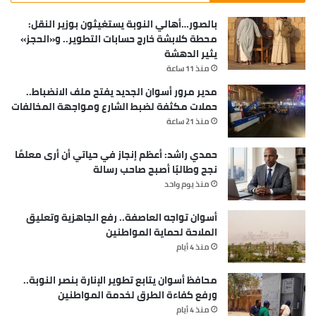
بالصور…أهالي النوبة يستغيثون بوزير النقل:
محطة كلابشة خارج حسابات التطوير.. و«الحجز»
يثير الدهشة
منذ 11 ساعة
مدير مرور أسوان الجديد يفتح ملف الانضباط..
حملات مكثفة لضبط الشارع ومواجهة المخالفات
منذ 21 ساعة
حمدي راشد: أعظم إنجاز في حياتي أن أرى معلمًا
نجح وطالبًا أصبح صاحب رسالة
منذ يوم واحد
أسوان تواجه العاصفة.. رفع الجاهزية وتعليق
الملاحة لحماية المواطنين
منذ 4 أيام
محافظ أسوان يتابع تطوير الإنارة بنصر النوبة..
ورفع كفاءة الطرق لخدمة المواطنين
منذ 4 أيام