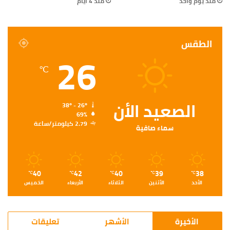
منذ يوم واحد
منذ 4 أيام
الطقس
26
℃
الصعيد الأن
38º - 26º
69%
2.79 كيلومتر/ساعة
سماء صافية
40
42
40
39
38
℃
℃
℃
℃
℃
الأحد
الأثنين
الثلاثاء
الأربعاء
الخميس
الأخيرة
الأشهر
تعليقات