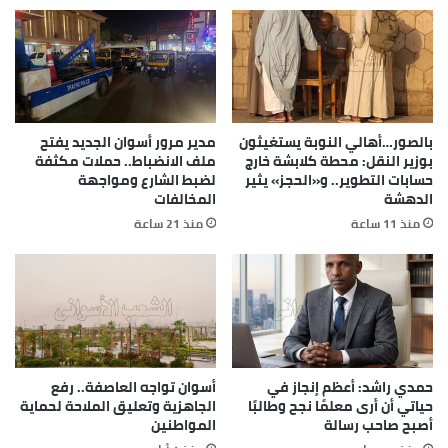
بالصور…أهالي النوبة يستغيثون
مدير مرور أسوان الجديد يفتح
بوزير النقل: محطة كلابشة خارج
ملف الانضباط.. حملات مكثفة
حسابات التطوير.. و«الحجز» يثير
لضبط الشارع ومواجهة
الدهشة
المخالفات
منذ 11 ساعة
منذ 21 ساعة
حمدي راشد: أعظم إنجاز في
أسوان تواجه العاصفة.. رفع
حياتي أن أرى معلمًا نجح وطالبًا
الجاهزية وتعليق الملاحة لحماية
أصبح صاحب رسالة
المواطنين