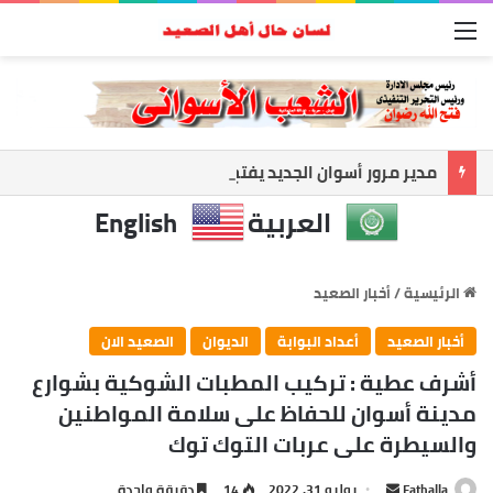
القائمة
مدير مرور أسوان الجديد يفتح ملف الانضباط.. حملات مكثفة لضبط الشارع ومواجهة المخالفات
العربية
English
الرئيسية
/
أخبار الصعيد
أخبار الصعيد
أعداد البوابة
الديوان
الصعيد الان
أشرف عطية : تركيب المطبات الشوكية بشوارع
مدينة أسوان للحفاظ على سلامة المواطنين
والسيطرة على عربات التوك توك
Fathalla
أ
يوليو 31, 2022
14
دقيقة واحدة