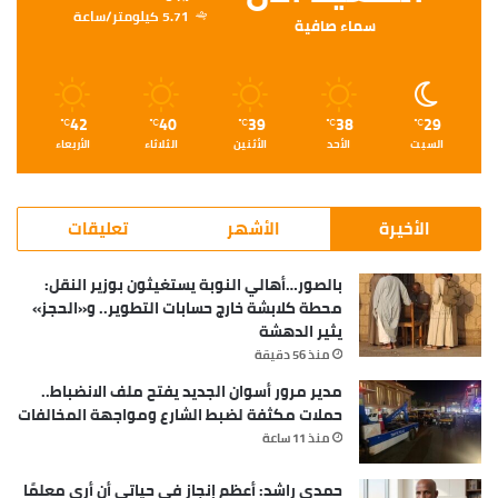
5.71 كيلومتر/ساعة
سماء صافية
42
40
39
38
29
℃
℃
℃
℃
℃
السبت
الأحد
الأثنين
الثلاثاء
الأربعاء
الأخيرة
الأشهر
تعليقات
بالصور…أهالي النوبة يستغيثون بوزير النقل:
محطة كلابشة خارج حسابات التطوير.. و«الحجز»
يثير الدهشة
منذ 56 دقيقة
مدير مرور أسوان الجديد يفتح ملف الانضباط..
حملات مكثفة لضبط الشارع ومواجهة المخالفات
منذ 11 ساعة
حمدي راشد: أعظم إنجاز في حياتي أن أرى معلمًا