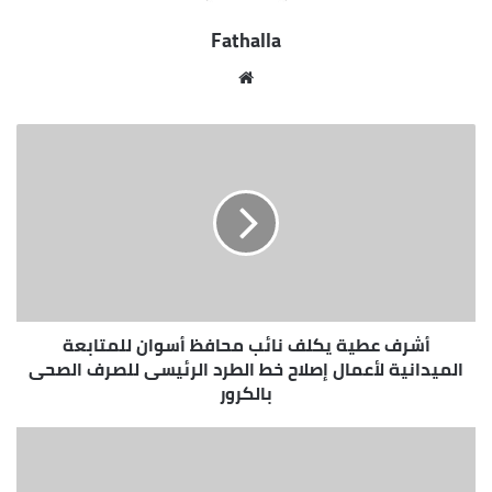
الصغير رئيس جهاز حماية المستهلك بأسوان, وبالتنسيق
Fathalla
مع السيد العميد/ محمد الدجوي بهيئة الرقابة الأدارية ،
وبالتنسيق مع هيئة الدواء المصرية برئاسة السيد
موقع
الأستاذ الدكتور/ تامر عصام.
الويب
أشرف عطية يكلف نائب محافظ أسوان للمتابعة
الميدانية لأعمال إصلاح خط الطرد الرئيسى للصرف الصحى
بالكرور