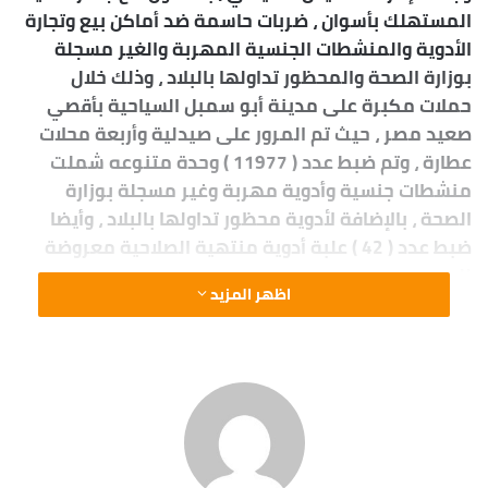
المستهلك بأسوان ، ضربات حاسمة ضد أماكن بيع وتجارة
الأدوية والمنشطات الجنسية المهربة والغير مسجلة
بوزارة الصحة والمحظور تداولها بالبلاد ، وذلك خلال
حملات مكبرة على مدينة أبو سمبل السياحية بأقصي
صعيد مصر ، حيث تم المرور على صيدلية وأربعة محلات
عطارة ، وتم ضبط عدد ( 11977 ) وحدة متنوعه شملت
منشطات جنسية وأدوية مهربة وغير مسجلة بوزارة
الصحة ، بالإضافة لأدوية محظور تداولها بالبلاد ، وأيضا
ضبط عدد ( 42 ) علبة أدوية منتهية الصلاحية معروضة
للبيع.
اظهر المزيد
و قُدرت قيمة المضبوطات بربع مليون جنية تقريبا ، وقد
تحرر محاضر بالمخالفات وأُحيلت للنيابة العامة المختصة
لمباشرة التحقيقات.
وكانت الحملة برئاسة د/ إسلام شمروخ مدير إدارة
التفتيش الصيدلي بالمديرية, وعضوية كلآ من د/
مصطفى الأسمر ود/ مصطفى الصغير مآموري الضبط
القضائي, وبالأشتراك مع السيد المستشار/ صالح فنجري