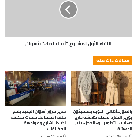
اللقاء الأول لمشروع "أبدا حلمك" بأسوان
مقالات ذات صلة
بالصور…أهالي النوبة يستغيثون
مدير مرور أسوان الجديد يفتح
بوزير النقل: محطة كلابشة خارج
ملف الانضباط.. حملات مكثفة
حسابات التطوير.. و«الحجز» يثير
لضبط الشارع ومواجهة
الدهشة
المخالفات
منذ 56 دقيقة
منذ 11 ساعة