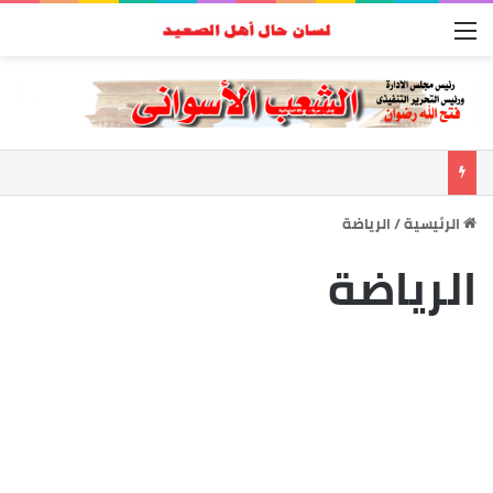
القائمة
الرئيسية
/
الرياضة
الرياضة
بالصور …فتح الله رضوان يشارك ابن
عائلته الكابتن شيكا فرحة الزفاف
وسط حضور حاشد