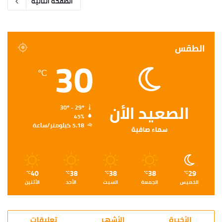
الصفحة التالية
الطقس
30
℃
الصعيد الأن
30º - 29º
45%
5.18 كيلومتر/ساعة
سماء صافية
40
38
38
38
29
℃
℃
℃
℃
℃
الخميس
الجمعة
السبت
الأحد
الأثنين
الأخيرة
الأشهر
تعليقات