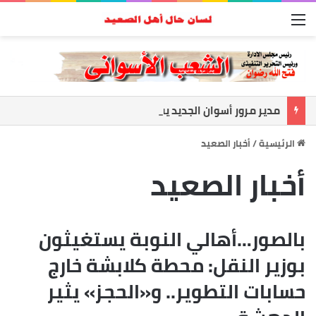
القائمة
مدير مرور أسوان الجديد يفتح ملف الانضباط.. حملات مكثفة لضبط الشارع ومواجهة المخالفات
الرئيسية
/
أخبار الصعيد
أخبار الصعيد
بالصور…أهالي النوبة يستغيثون
بوزير النقل: محطة كلابشة خارج
حسابات التطوير.. و«الحجز» يثير