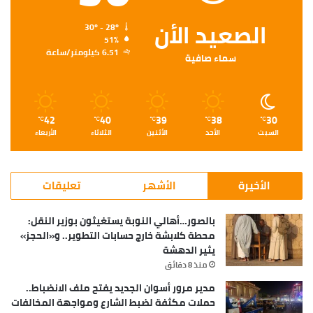
الصعيد الأن
30º - 28º
51%
6.51 كيلومتر/ساعة
سماء صافية
42
40
39
38
30
℃
℃
℃
℃
℃
السبت
الأحد
الأثنين
الثلاثاء
الأربعاء
الأخيرة
الأشهر
تعليقات
بالصور…أهالي النوبة يستغيثون بوزير النقل:
محطة كلابشة خارج حسابات التطوير.. و«الحجز»
يثير الدهشة
منذ 8 دقائق
مدير مرور أسوان الجديد يفتح ملف الانضباط..
حملات مكثفة لضبط الشارع ومواجهة المخالفات