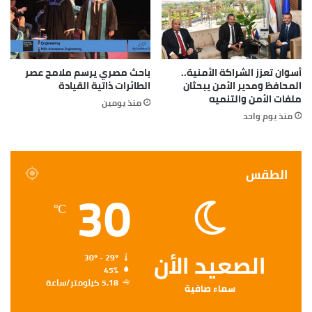
أسوان تعزز الشراكة الأمنية..
باحث مصري يرسم ملامح عصر
المحافظ ومدير الأمن يبحثان
الطائرات ذاتية القيادة
ملفات الأمن والتنميه
منذ يومين
منذ يوم واحد
الطقس
30
℃
الصعيد الأن
30º - 29º
45%
5.18 كيلومتر/ساعة
سماء صافية