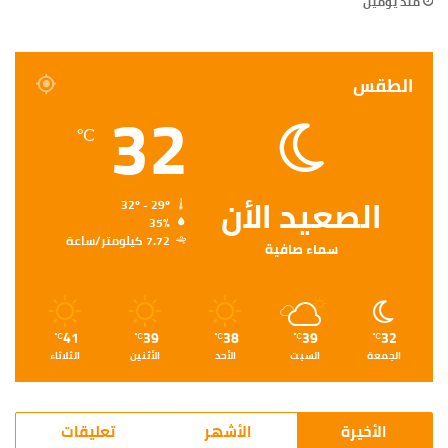
منذ يومين
الطقس
32
℃
الصعيد الأن
32º - 29º
35%
7.72 كيلومتر/ساعة
سماء صافية
41
39
38
39
32
℃
℃
℃
℃
℃
الجمعة
السبت
الأحد
الأثنين
الثلاثاء
الأخيرة
الأشهر
تعليقات