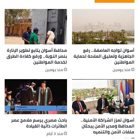
أسوان تواجه العاصفة.. رفع
محافظ أسوان يتابع تطوير الإنارة
الجاهزية وتعليق الملاحة لحماية
بنصر النوبة.. ورفع كفاءة الطرق
المواطنين
لخدمة المواطنين
منذ يومين
منذ يومين
أسوان تعزز الشراكة الأمنية..
باحث مصري يرسم ملامح عصر
المحافظ ومدير الأمن يبحثان
الطائرات ذاتية القيادة
ملفات الأمن والتنميه
منذ 3 أيام