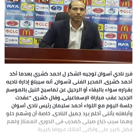
قرر نادي أسوان توجيه الشكر ل احمد كشري بعدما أكد
أحمد كشرى، المدير الفنى لأسوان، أنه سيبلغ إدارة ناديه
بقراره سواء بالبقاء أو الرحيل عن تماسيح النيل بالموسم
الجديد عقب مباراة الإسماعيلى، وقال كشرى “عقدت
جلسة اليوم مع اللواء أحمد سليمان رئيس نادى أسوان
وأبلغته بأننى أحلم برد جميل النادى، خاصة أن وشهم حلو
وهما سبب ذياع صيتى كمدرب فى الدورى الممتاز ولهم
فضل كبير على ولكنى أمتلك عروضا كبيرة