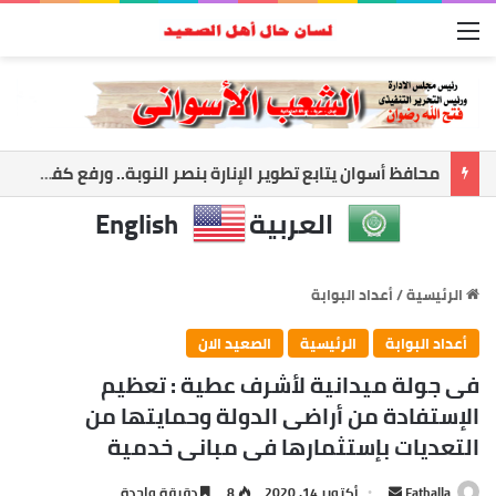
القائمة
أسوان تعزز الشراكة الأمنية.. المحافظ ومدير الأمن يبحثان ملفات الأمن والتنميه
العربية
English
الرئيسية
/
أعداد البوابة
أعداد البوابة
الرئيسية
الصعيد الان
فى جولة ميدانية لأشرف عطية : تعظيم
الإستفادة من أراضى الدولة وحمايتها من
التعديات بإستثمارها فى مبانى خدمية
أرسل
Fathalla
أكتوبر 14, 2020
8
دقيقة واحدة