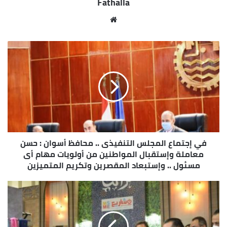
Fathalla
للمستثمرين ورجال الأعمال ، كما أنه سيمكن المواطن
البسيط من الحصول على الخدمات والمستندات الثبوتية
موقع
من شباك واحد أو بنظام الأون لاين من خلال الإنترنت
الويب
لتخفيف مشقة التنقل والسفر بين مدن المحافظة .
في إجتماع المجلس التنفيذى .. محافظ أسوان : حسن
معاملة وإستقبال المواطنين من أولويات مهام أى
مسئول .. وإستبعاد المقصرين وتكريم المتميزين