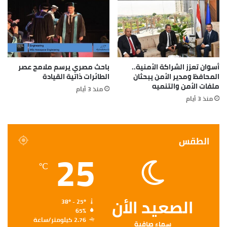
أسوان تعزز الشراكة الأمنية..
باحث مصري يرسم ملامح عصر
المحافظ ومدير الأمن يبحثان
الطائرات ذاتية القيادة
ملفات الأمن والتنميه
منذ 3 أيام
منذ 3 أيام
الطقس
25
℃
الصعيد الأن
38º - 25º
65%
2.76 كيلومتر/ساعة
سماء صافية