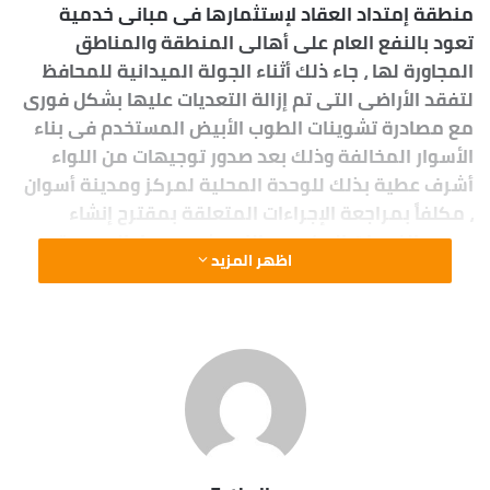
منطقة إمتداد العقاد لإستثمارها فى مبانى خدمية
تعود بالنفع العام على أهالى المنطقة والمناطق
المجاورة لها ، جاء ذلك أثناء الجولة الميدانية للمحافظ
لتفقد الأراضى التى تم إزالة التعديات عليها بشكل فورى
مع مصادرة تشوينات الطوب الأبيض المستخدم فى بناء
الأسوار المخالفة وذلك بعد صدور توجيهات من اللواء
أشرف عطية بذلك للوحدة المحلية لمركز ومدينة أسوان
، مكلفاً بمراجعة الإجراءات المتعلقة بمقترح إنشاء
مجمع الخدمات الحكومى النموذجى بجوار المدرسة
اظهر المزيد
اليابانية المصرية بالعقاد وذلك بالتعاون بين المحافظة
ووزارة التخطيط مع الجانب الإماراتى على مساحة 4 ألاف
م2 والذى يستهدف تطبيق منظومة الشباك الواحد
سواء لطالبى الخدمات من المواطنين أو للمستثمرين
بحصولهم على جميع موافقات الجهات والوزارات مرة
واحدة بهدف تسهيل الإجراءات لخفض الجهد والوقت
والرسوم المقررة ليكون على غرار مراكز الخدمات ذات
المواصفات العالمية فى تقديم كافة التسهيلات اللازمة