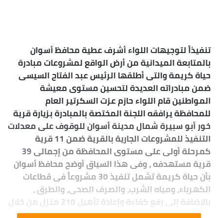
بريدا
إلكترونيا
تنفيذاً لتوجيهات اللواء أشرف عطية محافظ أسوان
بالمتابعة الميدانية من أرض الواقع لمشروعات مبادرة
حياة كريمة والتى أطلقها الرئيس عبد الفتاح السيسى
ضمن مبادراته العديدة لتحسين مستوى معيشة
المواطنين قام اللواء حازم عزت السكرتير العام
للمحافظة يرافقه اللجنة المختصة بالمبادرة بزيارة قرية
خور أبو سبيرة شمال مدينة أسوان للوقوف على معدلات
التنفيذ للمشروعات الجارية بالقرية ضمن 11 قرية
كمرحلة أولى على مستوى المحافظة من إجمالى 39
قرية مستهدفه ، وفى هذا السياق أوضح محافظ أسوان
بأن حياة كريمة تشمل تنفيذ 30 مشروعاً فى قطاعات
الكهرباء، ومياه الشرب، والصرف الصحى، والطرق ،
بالإضافة إلى رفع كفاءة وإعادة تأهيل 210 منزل من خلال
الجمعيات الأهلية بنسبة مساهمة 20 % ، فيما بلغت