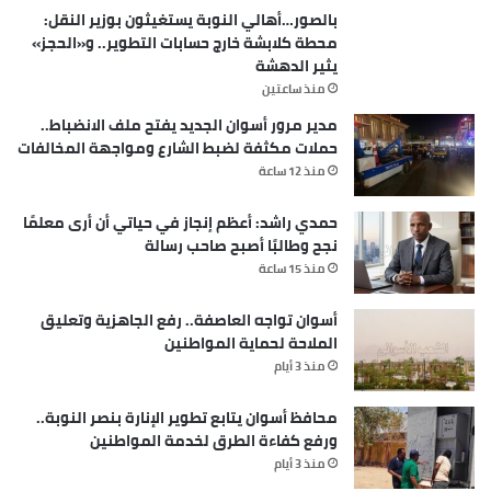
بالصور…أهالي النوبة يستغيثون بوزير النقل:
محطة كلابشة خارج حسابات التطوير.. و«الحجز»
يثير الدهشة
منذ ساعتين
مدير مرور أسوان الجديد يفتح ملف الانضباط..
حملات مكثفة لضبط الشارع ومواجهة المخالفات
منذ 12 ساعة
حمدي راشد: أعظم إنجاز في حياتي أن أرى معلمًا
نجح وطالبًا أصبح صاحب رسالة
منذ 15 ساعة
أسوان تواجه العاصفة.. رفع الجاهزية وتعليق
الملاحة لحماية المواطنين
منذ 3 أيام
محافظ أسوان يتابع تطوير الإنارة بنصر النوبة..
ورفع كفاءة الطرق لخدمة المواطنين
منذ 3 أيام