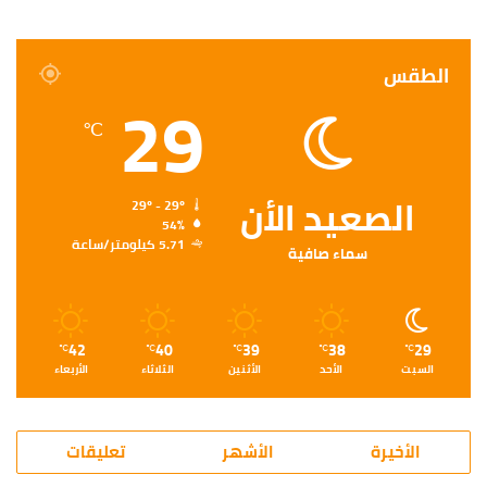
الطقس
29
℃
الصعيد الأن
29º - 29º
54%
5.71 كيلومتر/ساعة
سماء صافية
42
40
39
38
29
℃
℃
℃
℃
℃
السبت
الأحد
الأثنين
الثلاثاء
الأربعاء
الأخيرة
الأشهر
تعليقات