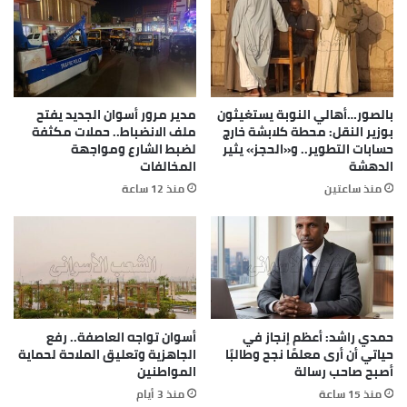
بالصور…أهالي النوبة يستغيثون
مدير مرور أسوان الجديد يفتح
بوزير النقل: محطة كلابشة خارج
ملف الانضباط.. حملات مكثفة
حسابات التطوير.. و«الحجز» يثير
لضبط الشارع ومواجهة
الدهشة
المخالفات
منذ ساعتين
منذ 12 ساعة
حمدي راشد: أعظم إنجاز في
أسوان تواجه العاصفة.. رفع
حياتي أن أرى معلمًا نجح وطالبًا
الجاهزية وتعليق الملاحة لحماية
أصبح صاحب رسالة
المواطنين
منذ 15 ساعة
منذ 3 أيام