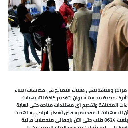
 مراكز ومنافذ تلقى طلبات التصالح في مخالفات البناء
ء أشرف عطية محافظ أسوان بتقديم كافة التسهيلات
راءات المختلفة وتقديم أى مستندات متاحة حتى نهاية
 أن التسهيلات المقدمة وخفض أسعار الأراضي ساهمت
في وصول عدد طلبات التصالح فى مخالفات البناء بلغت 8624 طلب حتى الآن بإجمالى متحصلات مالية
جنيه ، وشدد المحافظ على المسئولين بضرورة إلتزام المترددين على