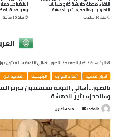
النقل: محطة كلابشة خارج حسابات
الانضباط.. حمل
التطوير.. و«الحجز» يثير الدهشة
ومواجهة المخا
منذ 10 ساعات
منذ 20 ساعة