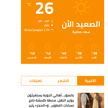
26
℃
الصعيد الأن
38º - 26º
69%
2.79 كيلومتر/ساعة
سماء صافية
40
42
40
39
38
℃
℃
℃
℃
℃
الأحد
الأثنين
الثلاثاء
الأربعاء
الخميس
الأخيرة
الأشهر
تعليقات
بالصور…أهالي النوبة يستغيثون
بوزير النقل: محطة كلابشة خارج
حسابات التطوير.. و«الحجز» يثير