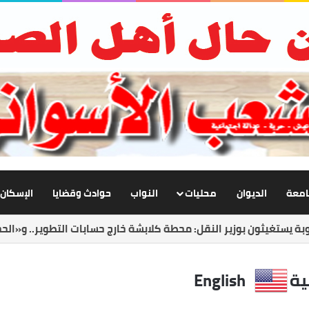
جامعة
الديوان
محليات
النواب
حوادث وقضايا
الإسكان
لجديد يفتح ملف الانضباط.. حملات مكثفة لضبط الشارع ومواجهة المخ
ية
English