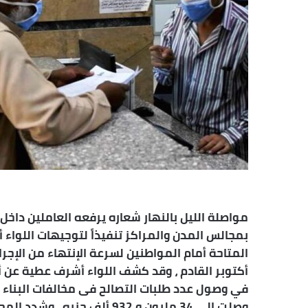
مواصلة الليل بالنهار شعاره يرفعه العاملين داخل
بمجالس المدن والمراكز تنفيذاً لتوجيهات اللوا
المتاحة أمام المواطنين لسرعة الإنتهاء من الإج
أكتوبر القادم ، وقد كشف اللواء أشرف عطية عن
وصلت إلى 34 مليون و 932 ألف 