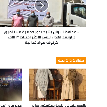
.. محافظ اسوان يشيد بدور جمعية مستثمرى
دراوبعد اهداء للاسر الاكثر احتياجا ٣ الاف
كرتونه مواد غذائية
مقالات ذات صلة
بالصور…أهالي النوبة يستغيثون بوزير
مدير مرور أسوا