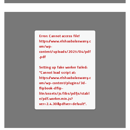
Error: Cannot access file!
https://www.elshaabalaswany.c
om/wp-
content/uploads/2025/04/pdf
.pdf
Setting up fake worker failed:
"Cannot load script at:
https://www.elshaabalaswany.c
om/wp-content/plugins/3d-
flipbook-dflip-
lite/assets/js/libs/pdfjs/stabl
e/pdf.worker.min.js?
ver=2.4.30&pdfver=default".