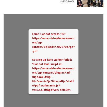
منذ 3 أيام
Error: Cannot access file!
https://www.elshaabalaswany.c
om/wp-
content/uploads/2025/04/pdf
.pdf
Setting up fake worker failed:
"Cannot load script at:
https://www.elshaabalaswany.c
om/wp-content/plugins/3d-
flipbook-dflip-
lite/assets/js/libs/pdfjs/stabl
e/pdf.worker.min.js?
ver=2.4.30&pdfver=default".