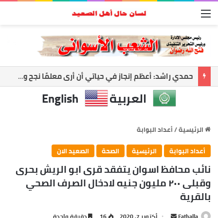
القائمة
أسوان تواجه العاصفة.. رفع الجاهزية وتعليق الملاحة لحماية المواطنين
العربية
English
الرئيسية
/
أعداد البوابة
أعداد البوابة
الرئيسية
الصحة
الصعيد الان
نائب محافظ اسوان يتفقد قرى ابو الريش بحرى
وقبلى ٢٠٠ مليون جنيه لادخال الصرف الصحي
بالقرية
أرسل
Fathalla
أكتوبر 7, 2020
16
دقيقة واحدة