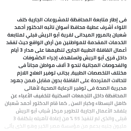
بريدا
إلكترونيا
فى إطار متابعة المحافظة للمشروعات الجارية كلف
اللواء أشرف عطية محافظ أسوان نائبه الدكتور أحمد
شعبان بالمرور الميدانى لقرية أبو الريش قبلي لمتابعة
الخدمات المقدمة للمواطنين من أرض الواقع حيث تفقد
أعمال القافلة الطبية الجارى تنظيمها على مدار 3 أيام
داخل قرى أبو الريش وتستهدف إجراء الكشوفات
والفحوصات المجانية لنحو 3 ألاف مواطن مجاناً فى
مختلف التخصصات الطبية، بجانب توفير العلاج اللازم
للحالات المترددة على القافلة بدون مقابل ضمن جهود
مديرية الصحة فى توفير الرعاية الصحية لأهالى
المحافظة داخل التجمعات السكنية لتخفيف الأعباء عن
كاهل البسطاء وكبار السن ، كما قام الدكتور أحمد شعبان
بتفقد الأعمال الجارية لتطوير مركز شباب أبو الريش
قبلى والذى تم تنفيذ 55 % من إعادة تأهيله بتكلفة 3
مليون جنيه بدعم من مؤسسة مصر الخير وهو الذى يأتى