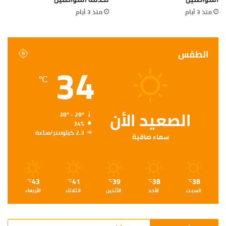
منذ 3 أيام
منذ 3 أيام
الطقس
34
℃
الصعيد الأن
38º - 28º
34%
2.3 كيلومتر/ساعة
سماء صافية
43
41
39
38
38
℃
℃
℃
℃
℃
السبت
الأحد
الأثنين
الثلاثاء
الأربعاء