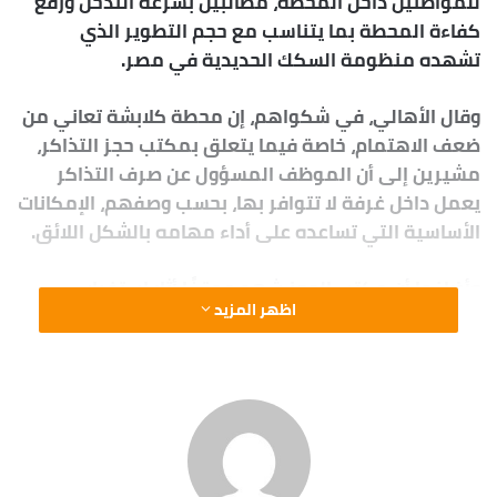
تنفيذ 30 مشروعاً ضمن مبادرة الرئيس “حياة كريمة”
بتكلفة 182.6 مليون جنيه
382 مليون جنيه بالخطة الاستثمارية لهذا العام لتنفيذ
عدد من المشروعات الحيوية
18 فرصة استثمارية بالمحافظة فى مختلف الأنشطة
295 مشروعاً ببرنامج “مشروعك” بتكلفة 64 مليون جنيه
وفرت 300 فرصة عمل جديدة