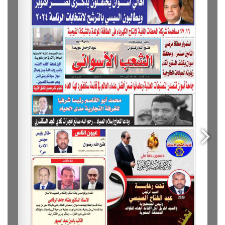
التحديات التى واجهت تنفيذ عدد من المشروعات
التنموية والخدمية، وتم التغلب عليها، ومنها ما يتعلق
بمشروع الإسكان المتميز لعدد 3000 وحدة سكنية،
بمدينة أسوان بحى العقاد، والذى بدأ إنشاؤه منذ عام
2008، وتطالب الشركات المنفذة بإقرار فروق الاسعار،
والموافقة على مد فترة تنفيذه، حيث تم إقرار فروق
الأسعار لتلك الشركات، والموافقة على مد التنفيذ، وبدأ
تسليم الوحدات للمستحقين، وتطرق المحافظ إلى ملف
مشروعات التطوير الجارى تنفيذها على أرض المحافظة،
والتى تتضمن تطوير ميدان المحطة، وحديقة درة النيل،
والسوق السياحى، وتطوير المرحلة الاولى من الكورنيش،
وذلك بتكلفة إجمالية لهذه المشروعات وصلت إلى 220
مليون جنيه، كما استعرض محافظ أسوان عدداً من
الفرص الاستثمارية المقترح إقامتها على أرض
المحافظة، موضحاً أن هناك نحو 18 فرصة استثمارية فى
مختلف الأنشطة، متناولاً الموقف التنفيذى لعدد من
المناطق الصناعية على مستوى المحافظة.
وفيما يتعلق بملف البيئة، أشار اللواء أشرف عطية إلى