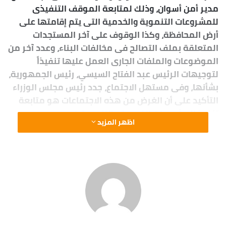
مدير أمن أسوان، وذلك لمتابعة الموقف التنفيذى
للمشروعات التنموية والخدمية التى يتم إقامتها على
أرض المحافظة، وكذا الوقوف على آخر المستجدات
المتعلقة بملف التصالح فى مخالفات البناء، وعدد آخر من
الموضوعات والملفات الجارى العمل عليها تنفيذاً
لتوجيهات الرئيس عبد الفتاح السيسي، رئيس الجمهورية،
بشأنها، وفى مستهل الاجتماع، جدد رئيس مجلس الوزراء
التأكيد على أن الغرض من هذه الاجتماعات هو متابعة
تنفيذ المشروعات الخدمية والتنموية في جميع
اظهر المزيد
القطاعات بمدن وقرى المحافظات أولا بأول؛ لدفع العمل
بها، والتغلب على أى تحديات من الممكن أن تواجه
عمليات التنفيذ، وذلك من أجل رفع كفاءة ومستوى
الخدمات المقدمة للمواطنين، ولا سيما في ظل
الاهتمام المتزايد من القيادة السياسية بالإسراع
بمعدلات التنمية الشاملة في جميع محافظات الصعيد،
وخلال الاجتماع، قدم اللواء أشرف عطية، عرضاً أشار خلاله
إلى أن جملة الطلبات المقدمة للتصالح فى مخالفات