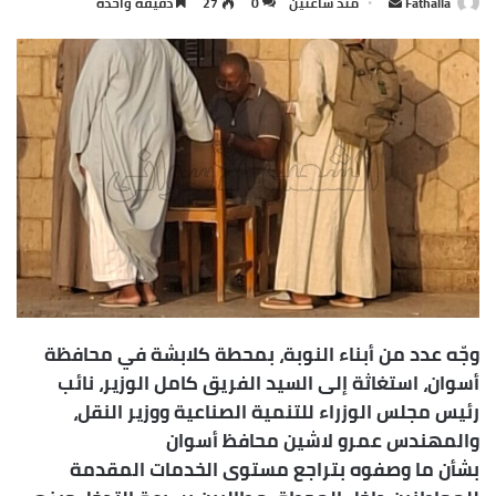
وتجديد منازل، إلى جانب تجديد أسقف لعدد آخر من
المنازل، وتوفير كراسى متحركة، مضيفاً أن المبادرات
والبرامج ضمت أيضاً برنامج “مشروعك”، الذى استفاد
منه 295 مشروعاً، بتكلفة مالية وصلت إلى 64 مليون
جنيه، ساهمت فى توفير نحو 300 فرصة عمل جديدة.
487 مشروعاً بتكلفة 17.5 مليار جنيه تنفذها الوزارات
المختلفة بالمحافظة
إحلال ورفع كفاءة 35.2 كم طرق بتكلفة 151 مليون جنيه
تنفيذاً لتوجيهات الرئيس
المحافظ يعرض عدداً من المواقع المقترحة لإقامة
مشروعات للإسكان على غرار “الأسمرات”
تجهيز 10 وحدات بمدن المحافظة للتعامل مع ملف
المتغيرات المكانية
تنفيذ 14 مشروعاً خدمياً بالمحافظة بواسطة صندوق
“تحيا مصر” بتكلفة 651 مليون جنيه