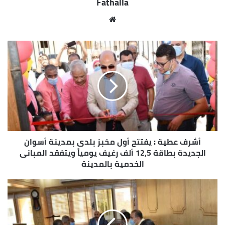
Fathalla
والبركة وعباس فريد والشواربى الجديد و أبطال التحرير و
أطلس وهميمى الجبلاوى ، وأضاف محافظ أسوان بأن
موقع
الخطة الرئيسية شملت العديد من الطرق الداخلية بمدن
الويب
وقرى المحافظة ، وهو الذى يتوازى مع رصف بعض
الطرق الأخرى بـ 11 قرية على مستوى المحافظة ضمن
مبادرة حياة كريمة .
أشرف عطية : يفتتح أول مخبز بلدى بمدينة أسوان
الجديدة بطاقة 12,5 ألف رغيف يومياً ويتفقد المبانى
الخدمية بالمدينة