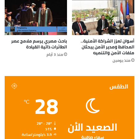
أسوان تعزز الشراكة الأمنية..
باحث مصري يرسم ملامح عصر
المحافظ ومدير الأمن يبحثان
الطائرات ذاتية القيادة
ملفات الأمن والتنميه
منذ 3 أيام
منذ يومين
الطقس
28
℃
الصعيد الأن
28º - 28º
51%
3.9 كيلومتر/ساعة
سماء صافية