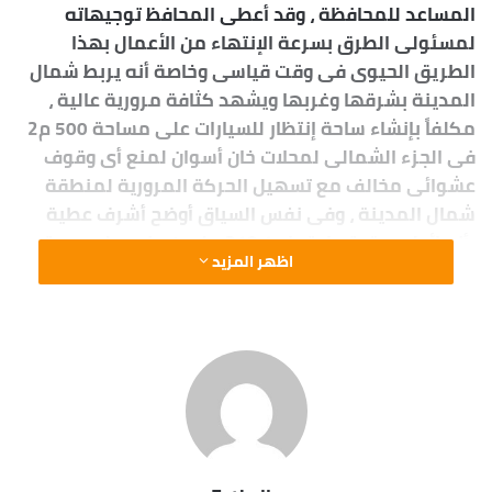
المساعد للمحافظة ، وقد أعطى المحافظ توجيهاته
لمسئولى الطرق بسرعة الإنتهاء من الأعمال بهذا
الطريق الحيوى فى وقت قياسى وخاصة أنه يربط شمال
المدينة بشرقها وغربها ويشهد كثافة مرورية عالية ،
مكلفاً بإنشاء ساحة إنتظار للسيارات على مساحة 500 م2
فى الجزء الشمالى لمحلات خان أسوان لمنع أى وقوف
عشوائى مخالف مع تسهيل الحركة المرورية لمنطقة
شمال المدينة ، وفى نفس السياق أوضح أشرف عطية
بأنه لأول مرة يتم إعتماد 219,1 مليون جنيه على مستوى
اظهر المزيد
مدن ومراكز المحافظة منها 68 مليون جنيه للخطة
الرئيسية ، وأيضاً 151،1 مليون جنيه للخطة الإضافية حيث
تم إعطاء الأولوية فيها للطرق التى تخدم أكبر قطاع من
المواطنين وتساهم فى تخفيف الأعباء عنهم وعن أصحاب
المركبات بما يحقق السيولة المرورية المطلوبة ، لافتاً
إلى أنه من أبرز هذه المشروعات تطوير وإعادة رصف
طرق السماد وكورنيش النيل و كسر الحجر و الدائرى و
شرق البندر ، بجانب شوارع الفنادق وصلاح الدين والمطار