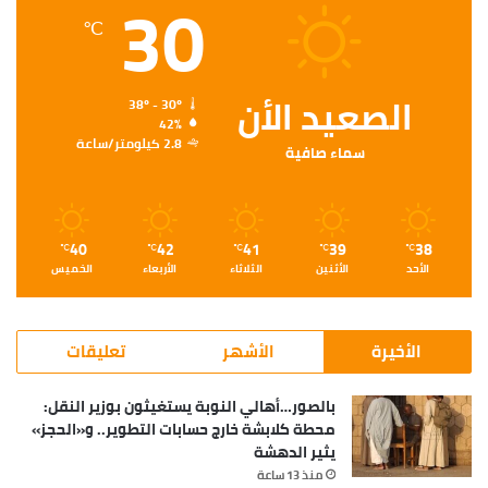
30
℃
الصعيد الأن
38º - 30º
42%
2.8 كيلومتر/ساعة
سماء صافية
40
42
41
39
38
℃
℃
℃
℃
℃
الأحد
الأثنين
الثلاثاء
الأربعاء
الخميس
الأخيرة
الأشهر
تعليقات
بالصور…أهالي النوبة يستغيثون بوزير النقل:
محطة كلابشة خارج حسابات التطوير.. و«الحجز»
يثير الدهشة
منذ 13 ساعة