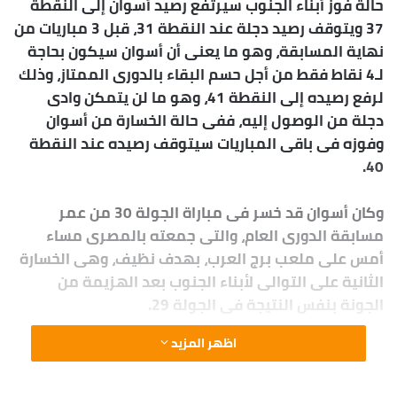
حالة فوز أبناء الجنوب سيرتفع رصيد أسوان إلى النقطة
37 ويتوقف رصيد دجلة عند النقطة 31، قبل 3 مباريات من
نهاية المسابقة، وهو ما يعنى أن أسوان سيكون بحاجة
لـ4 نقاط فقط من أجل حسم البقاء بالدورى الممتاز، وذلك
لرفع رصيده إلى النقطة 41، وهو ما لن يتمكن وادى
دجلة من الوصول إليه، ففى حالة الخسارة من أسوان
وفوزه فى باقى المباريات سيتوقف رصيده عند النقطة
40.
وكان أسوان قد خسر فى مباراة الجولة 30 من عمر
مسابقة الدورى العام، والتى جمعته بالمصرى مساء
أمس على ملعب برج العرب، بهدف نظيف، وهى الخسارة
الثانية على التوالى لأبناء الجنوب بعد الهزيمة من
الجونة بنفس النتيجة فى الجولة 29.
اظهر المزيد
ومنذ انطلاق الدور الثانى حقق أسوان عدة نتائج طيبة
تحت القيادة الفنية لأحمد كشرى، كان أبرزها ثلاث