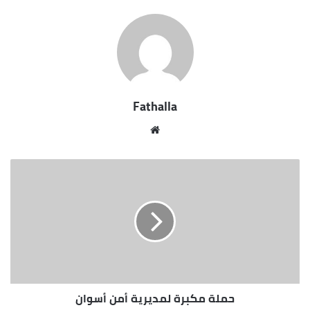
انتصارات متتالية على حساب الانتاج الحربى وطنطا
والزمالك.
ويحتل أسوان المركز العاشر فى جدول مسابقة الدورى
العام برصيد 34 نقطة بعد 30 جولة خاضها أبناء الجنوب،
حيث فاز أسوان فى 8 مباريات وتعادل فى 10 وخسر 12
Fathalla
آخرين، وسجل لاعبو أسوان 34 هدفاً واستقبلت شباكهم
41 آخرين.
موقع
الويب
حملة مكبرة لمديرية أمن أسوان