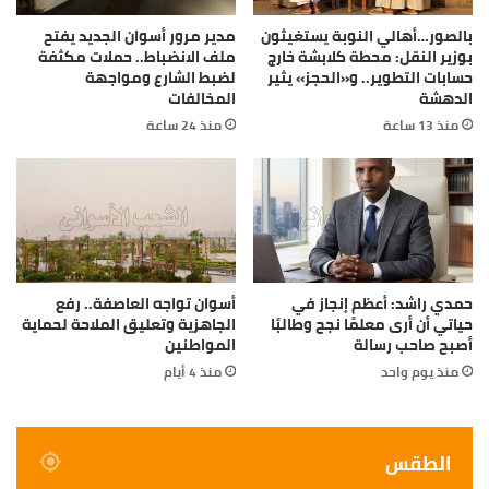
بالصور…أهالي النوبة يستغيثون
مدير مرور أسوان الجديد يفتح
بوزير النقل: محطة كلابشة خارج
ملف الانضباط.. حملات مكثفة
حسابات التطوير.. و«الحجز» يثير
لضبط الشارع ومواجهة
الدهشة
المخالفات
منذ 13 ساعة
منذ 24 ساعة
حمدي راشد: أعظم إنجاز في
أسوان تواجه العاصفة.. رفع
حياتي أن أرى معلمًا نجح وطالبًا
الجاهزية وتعليق الملاحة لحماية
أصبح صاحب رسالة
المواطنين
منذ يوم واحد
منذ 4 أيام
الطقس