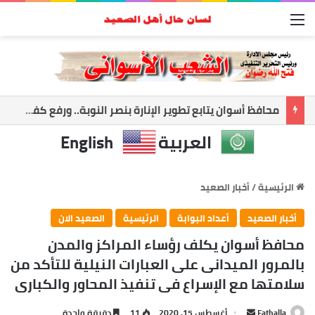
القائمة
أسوان تعزز الشراكة الأمنية.. المحافظ ومدير الأمن يبحثان ملفات الأمن والتنميه
العربية
English
الرئيسية
/
أخبار الصعيد
أخبار الصعيد
أعداد البوابة
الرئيسية
الصعيد الان
محافظ أسوان يكلف رؤساء المراكز والمدن
بالمرور الميدانى على العبارات النيلية للتأكد من
سلامتها مع الإسراع فى تنفيذ المحاور والكبارى
أرسل
Fathalla
أغسطس 15, 2020
11
دقيقة واحدة