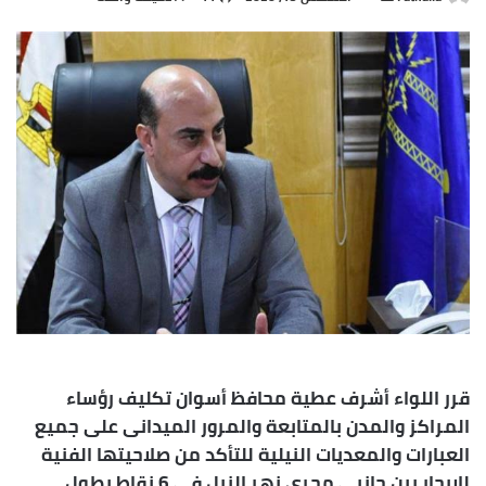
بريدا
إلكترونيا
قرر اللواء أشرف عطية محافظ أسوان تكليف رؤساء
المراكز والمدن بالمتابعة والمرور الميدانى على جميع
العبارات والمعديات النيلية للتأكد من صلاحيتها الفنية
للإبحار بين جانبى مجرى نهر النيل فى 6 نقاط بطول