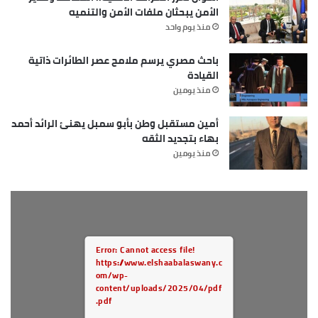
الأمن يبحثان ملفات الأمن والتنميه
منذ يوم واحد
باحث مصري يرسم ملامح عصر الطائرات ذاتية
القيادة
منذ يومين
أمين مستقبل وطن بأبو سمبل يهنئ الرائد أحمد
بهاء بتجديد الثقه
منذ يومين
Error: Cannot access file!
https://www.elshaabalaswany.c
om/wp-
content/uploads/2025/04/pdf
.pdf