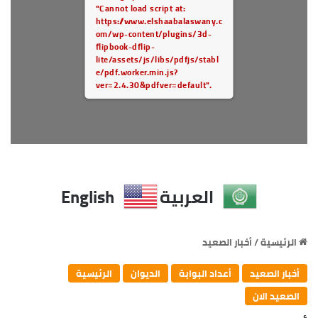
"Cannot load script at:
https://www.elshaabalaswany.c
om/wp-content/plugins/3d-
flipbook-dflip-
lite/assets/js/libs/pdfjs/stabl
e/pdf.worker.min.js?
ver=2.4.30&pdfver=default".