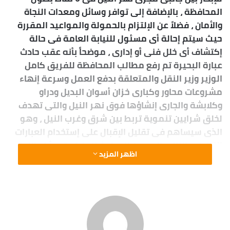
المحافظة ، بالإضافة إلى توافر وسائل ومعدات النجاة
والأمان ، فضلاً عن الإلتزام بالحمولة والمواعيد المقررة
حيث سيتم إحالة أى مسئول للنيابة العامة فى حالة
إكتشاف أى خلل فنى أو إدارى ، موضحاً بأنه عقب حادث
عبارة البحيرة تم رفع مطالب المحافظة للفريق كامل
الوزير وزير النقل والمتعلقة بدفع العمل وسرعة إنهاء
مشروعات محاور وكبارى خزان أسوان البديل ودراو
وكلابشة والجارى إنشاؤها فوق نهر النيل والتى تهدف
لخلق شرايين تنموية تربط بين شرق وغرب النيل ، وهو
الذى سيساهم فى تقليل الإقبال على إستخدام العبارات
النيلية وبالتالى الحد من الحوادث المتكررة ، وأكد اللواء
اظهر المزيد
أشرف عطية بأن ذلك الإجراء يأتى فى إطار حرص
المحافظة للحفاظ على سلامة وأرواح وممتلكات
المواطنين من خلال ضمان جاهزية العبارات والمعديات
لنقل المواطنين والمركبات بين شطرى النيل بشكل آمن
تماماً ، وهو الذى يتوازى مع تشديد الرقابة من هيئة
النقل النهرى على اللنشات الأهلية العشوائية ، لافتاً إلى