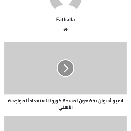
أن هناك إهتمام بالعبارات النيلية والتى تصل إلى 13
عبارة نيلية سعة كل منها 100 راكب و 10 سيارة بحمولة
Fathalla
50 طن لخدمة أهالى قرى غرب النيل موزعين على 6 نقاط
بين جانبى النيل ، والجدير بالذكر بأن محافظ أسوان قد
موقع
إستجاب الشهر الماضى لمناشدة أهالى قرية المنصورية
الويب
لإصلاح العبارتين النيلية المخصصتين لعبور أهالى القرية
التى تقع غرب النيل بمركز دراو بعد تضررهم من توقف
العبارتين النيلية حيث أعطى المحافظ توجيهاته الفورية
لرئيس الوحدة المحلية بإصلاح العبارتين ، وقد تم على
الفور إستدعاء طاقم الصيانة والذى أنهى أعمال الإصلاح
وخاصة أن حمولة كل عبارة تصل إلى 50 طن وتستوعب
100 راكب و 8 سيارات .
لاعبو أسوان يخضعون لمسحة كورونا استعداداً لمواجهة
الأهلي