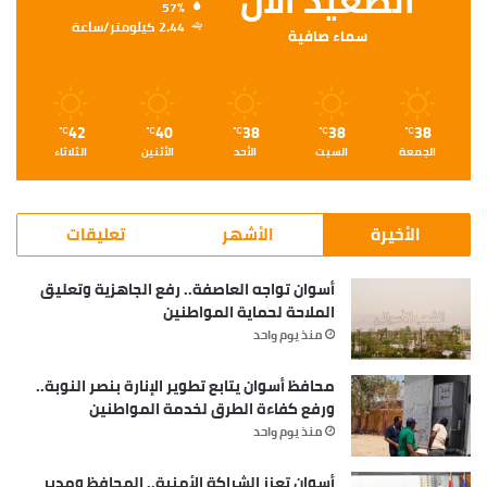
الصعيد الأن
57%
2.44 كيلومتر/ساعة
سماء صافية
42
40
38
38
38
℃
℃
℃
℃
℃
الجمعة
السبت
الأحد
الأثنين
الثلاثاء
الأخيرة
الأشهر
تعليقات
أسوان تواجه العاصفة.. رفع الجاهزية وتعليق
الملاحة لحماية المواطنين
منذ يوم واحد
محافظ أسوان يتابع تطوير الإنارة بنصر النوبة..
ورفع كفاءة الطرق لخدمة المواطنين
منذ يوم واحد
أسوان تعزز الشراكة الأمنية.. المحافظ ومدير