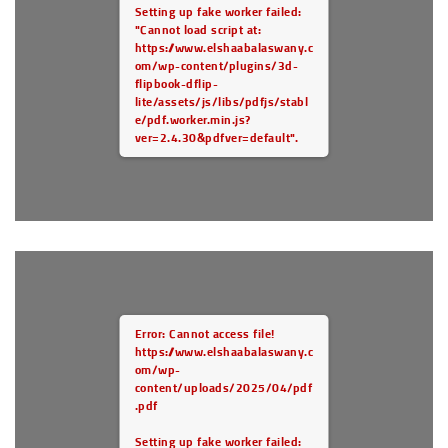
Setting up fake worker failed:
"Cannot load script at:
https://www.elshaabalaswany.c
om/wp-content/plugins/3d-
flipbook-dflip-
lite/assets/js/libs/pdfjs/stabl
e/pdf.worker.min.js?
ver=2.4.30&pdfver=default".
Error: Cannot access file!
https://www.elshaabalaswany.c
om/wp-
content/uploads/2025/04/pdf
.pdf
Setting up fake worker failed: