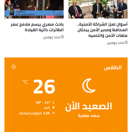
أسوان تعزز الشراكة الأمنية..
باحث مصري يرسم ملامح عصر
المحافظ ومدير الأمن يبحثان
الطائرات ذاتية القيادة
ملفات الأمن والتنميه
منذ يومين
منذ يومين
الطقس
26
℃
الصعيد الأن
38º - 25º
44%
3.06 كيلومتر/ساعة
سماء صافية