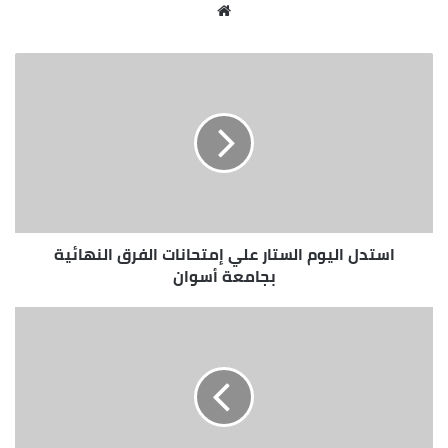
لحوم تقريباً وان حصة محافظة أسوان من المستورد 75
موقع
الف كيلو لحوم توزع على القرى والنجوع بعد وصولها الى
الويب
مصر مباشرة .
يذكر أن جمعية الاورمان قد استفتت دار الافتاء المصرية
فى مشروع صك الاضحية وجميع خطواته وشرعية ذبح
الاضاحى خارج بلد المضحى وتوزيعها بعد انتهاء أيام عيد
الاضحى واجازت دار الافتاء مشروع صك الاضحية واعتبرته
من السنة الحسنة واجازت جميع ما استفتت عليه الاورمان
حول هذا الموضع .
استدل اليوم الستار علي إمتحانات الفرق النهائية
بجامعة أسوان