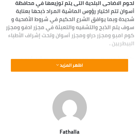
لحوم الاضاحى البلدية التى يتم توزيعها في محافظة
أسوان تتم اختيار رؤوس الماشية المراد ذبحها بعناية
شديدة وبما يوافق الشرع الحكيم في شروط الأضحية و
سوف يتم الذبح والتشفيه والتعبئة في مجزر ادفو ومجزر
كوم امبو ومجزر دراو ومجزر أسوان وتحت إشراف الأطباء
البيطريين .
واشار شعبان الى ان الجمعية تقوم صباح أول أيام عيد
اظهر المزيد
الأضحى المبارك بذبح رؤوس المواشي المستوردة ليتم
بعد ذلك تعبئتها وشحنها ونقلها الى مصر وفق أحدث
الطرق العالمية وتحت رقابة مباشرة من الجمعية، وكذلك
تحت اشراف المراكز الاسلامية فى البلاد المستورد منها
اللحوم، يأتى ذلك ضمن مشروع “صك الاضحية” الذى
تطلقه الجمعية
واوضح شعبان ان ما يتم ذبحه من اللحوم الأضاحى البلدى
Fathalla
والمستورد لصالح الجمعية مليون ونصف مليون كيلو