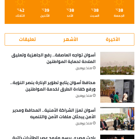
42
39
38
38
38
℃
℃
℃
℃
℃
الجمعة
السبت
الأحد
الأثنين
الثلاثاء
الأخيرة
الأشهر
تعليقات
أسوان تواجه العاصفة.. رفع الجاهزية وتعليق
الملاحة لحماية المواطنين
منذ يومين
محافظ أسوان يتابع تطوير الإنارة بنصر النوبة..
ورفع كفاءة الطرق لخدمة المواطنين
منذ يومين
أسوان تعزز الشراكة الأمنية.. المحافظ ومدير
الأمن يبحثان ملفات الأمن والتنميه
منذ يومين
باحث مصري يرسم ملامح عصر الطائرات ذاتية