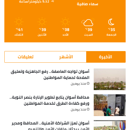
9.52 كيلومتر/ساعة
سماء صافية
41
39
38
39
35
℃
℃
℃
℃
℃
الجمعة
السبت
الأحد
الأثنين
الثلاثاء
الأخيرة
الأشهر
تعليقات
أسوان تواجه العاصفة.. رفع الجاهزية وتعليق
الملاحة لحماية المواطنين
منذ يومين
محافظ أسوان يتابع تطوير الإنارة بنصر النوبة..
ورفع كفاءة الطرق لخدمة المواطنين
منذ يومين
أسوان تعزز الشراكة الأمنية.. المحافظ ومدير
الأمن يبحثان ملفات الأمن والتنميه