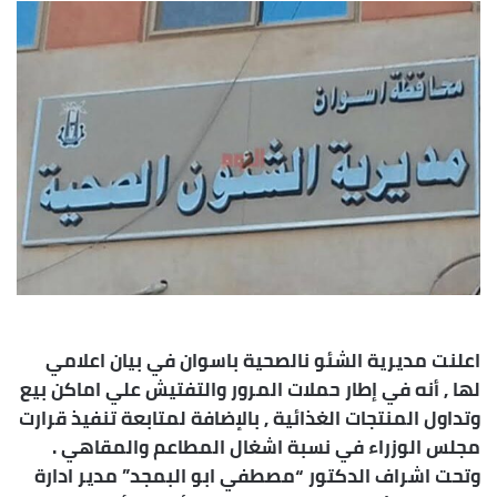
إلكترونيا
اعلنت مديرية الشئو نالصحية باسوان في بيان اعلامي
لها , أنه في إطار حملات المرور والتفتيش علي اماكن بيع
وتداول المنتجات الغذائية , بالإضافة لمتابعة تنفيذ قرارت
مجلس الوزراء في نسبة اشغال المطاعم والمقاهي .
وتحت اشراف الدكتور “مصطفي ابو البمجد” مدير ادارة