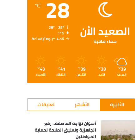
28
℃
الصعيد الأن
28º - 28º
51%
4.56 كيلومتر/ساعة
سماء صافية
43
41
39
38
39
℃
℃
℃
℃
℃
السبت
الأحد
الأثنين
الثلاثاء
الأربعاء
الأخيرة
الأشهر
تعليقات
أسوان تواجه العاصفة.. رفع
الجاهزية وتعليق الملاحة لحماية
المواطنين