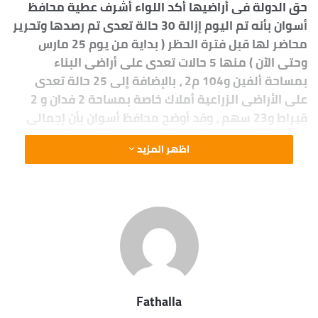
حق الدولة فى أراضيها أكد اللواء أشرف عطية محافظ
أسوان بأنه تم اليوم إزالة 30 حالة تعدى تم رصدها وتحرير
محاضر لها قبل فترة الحظر ( بداية من يوم 25 مارس
وحتى الآن ) منها 5 حالات تعدى على أراضى البناء
بمساحة ألفين و104 م2 ، بالإضافة إلى 25 حالة تعدى
على الأراضى الزراعية أملاك خاصة بمساحة 2 فدان و 2
قيراط و23 سهم ، وقد أوضح محافظ أسوان بأن إجمالى
حالات التعدى التى تمت إزالتها خلال فترة الحظر وحتى
اظهر المزيد
الآن وصلت إلى 627 ، وهو الذى يتوازى مع إزالة 369 حالة
تعدى تم رصدها قبل فترة الحظر منها 114 حالة تعدى
على أراضى البناء بمساحة 67 ألف و763 م2 ، بجانب 255
حالة تعدى على الأراضى الزراعية بإجمالى مساحة 31
فدان .
Fathalla