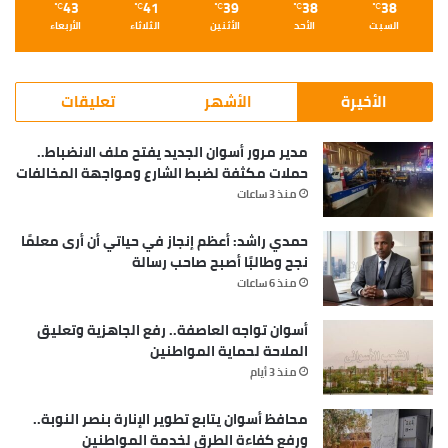
43
41
39
38
38
℃
℃
℃
℃
℃
السبت
الأحد
الأثنين
الثلاثاء
الأربعاء
الأخيرة
الأشهر
تعليقات
مدير مرور أسوان الجديد يفتح ملف الانضباط..
حملات مكثفة لضبط الشارع ومواجهة المخالفات
منذ 3 ساعات
حمدي راشد: أعظم إنجاز في حياتي أن أرى معلمًا
نجح وطالبًا أصبح صاحب رسالة
منذ 6 ساعات
أسوان تواجه العاصفة.. رفع الجاهزية وتعليق
الملاحة لحماية المواطنين
منذ 3 أيام
محافظ أسوان يتابع تطوير الإنارة بنصر النوبة..
ورفع كفاءة الطرق لخدمة المواطنين