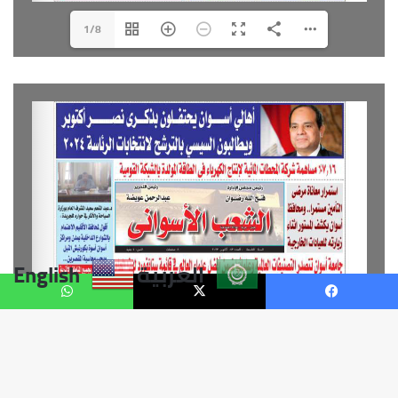
العربية
English
يسبوك
X
واتساب
زر