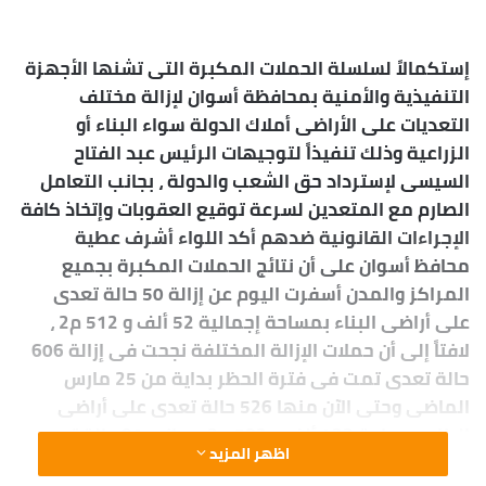
إستكمالاً لسلسلة الحملات المكبرة التى تشنها الأجهزة
التنفيذية والأمنية بمحافظة أسوان لإزالة مختلف
التعديات على الأراضى أملاك الدولة سواء البناء أو
الزراعية وذلك تنفيذاً لتوجيهات الرئيس عبد الفتاح
السيسى لإسترداد حق الشعب والدولة ، بجانب التعامل
الصارم مع المتعدين لسرعة توقيع العقوبات وإتخاذ كافة
الإجراءات القانونية ضدهم أكد اللواء أشرف عطية
محافظ أسوان على أن نتائج الحملات المكبرة بجميع
المراكز والمدن أسفرت اليوم عن إزالة 50 حالة تعدى
على أراضى البناء بمساحة إجمالية 52 ألف و 512 م2 ،
لافتاً إلى أن حملات الإزالة المختلفة نجحت فى إزالة 606
حالة تعدى تمت فى فترة الحظر بداية من 25 مارس
الماضى وحتى الآن منها 526 حالة تعدى على أراضى
البناء بمساحة 433 ألف و 583 م2 ، بجانب 80 حالة تعدى
اظهر المزيد
على الأراضى الزراعية بمساحة تقريبية 206 فدان ، وقد