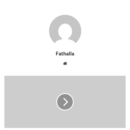
أوضح محافظ أسوان بأنه بالتوازى مع ذلك تم إزالة 103
حالة تعدى على أراضى بناء تمت قبل بداية فترة الحظر
بمساحة 61 ألف و 179 م2 ، علاوة على إزالة 183 حالة
تعدى على أراضى زراعية أملاك خاصة بمساحة 26 فدان
و14 قيراط و 10 أسهم .
Fathalla
موقع
الويب