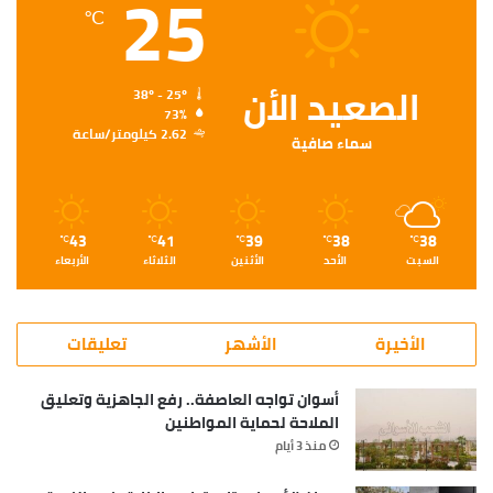
25
℃
الصعيد الأن
38º - 25º
73%
2.62 كيلومتر/ساعة
سماء صافية
43
41
39
38
38
℃
℃
℃
℃
℃
السبت
الأحد
الأثنين
الثلاثاء
الأربعاء
الأخيرة
الأشهر
تعليقات
أسوان تواجه العاصفة.. رفع الجاهزية وتعليق
الملاحة لحماية المواطنين
منذ 3 أيام