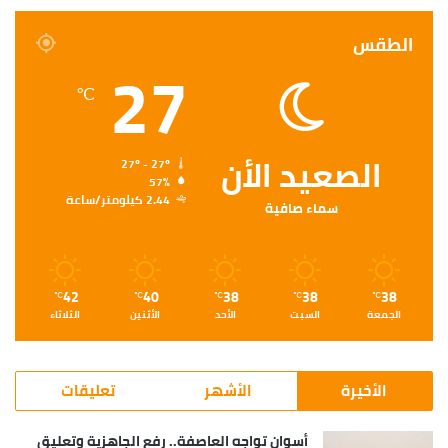
طالب وطالبة موزعين على 17 لجنة إمتحانية بالمعاهد
على مستوى المحافظة .
الطقس
27
℃
الصعيد الأن
27º - 27º
57%
2.44 كيلومتر/ساعة
سماء صافية
42
40
38
38
38
℃
℃
℃
℃
℃
الجمعة
السبت
الأحد
الأثنين
الثلاثاء
الأخيرة
الأشهر
تعليقات
أسوان تواجه العاصفة.. رفع الجاهزية وتعليق