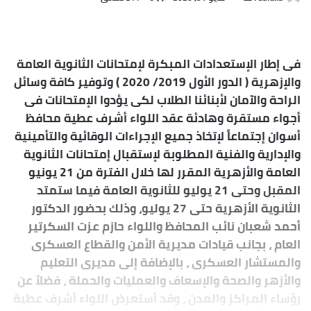
بريدا
إلكترونيا
فى إطار الإستعدادات المبكرة لإمتحانات الثانوية العامة
والإزهرية ( الدور الأول 2019/ 2020 ) وتوفير كافة وسائل
الراحة والآمان لأبنائنا الطلاب لكى يؤدوا الإمتحانات فى
أجواء مستقرة وهادئة عقد اللواء أشرف عطية محافظ
أسوان إجتماعاً لإتخاذ جميع الإجراءات الوقائية والتأمينية
والإدارية والفنية المطلوبة لإستقبال إمتحانات الثانوية
العامة والأزهرية المقرر لها خلال الفترة من 21 يونيو
المقبل وحتى 21 يوليو للثانوية العامة فيما ستمتد
الثانوية الأزهرية حتى 27 يوليو، وذلك بحضور الدكتور
أحمد شعبان نائب المحافظ واللواء حازم عزت السكرتير
العام ، بجانب قيادات مديرية الأمن والقطاع العسكرى
والمستشار العسكرى ، بالإضافة إلى مديرى التعليم
والأزهر والصحة والإسعاف والعمليات والحملة ، فضلاً عن
رؤساء المراكز والمدن ، وقد أستعرض اللواء أشرف عطية