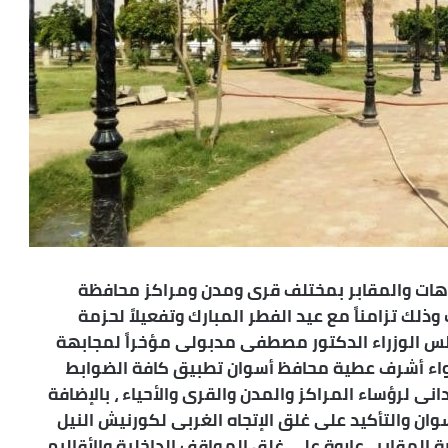
زهات والمقابر بمختلف قرى ومدن ومراكز محافظة
ذلك تزامناً مع عيد الفطر المبارك وتفعيلاً لحزمة
جلس الوزراء الدكتور مصطفى مدبولى مؤخراً لمجابهة
لواء أشرف عطية محافظ أسوان تطبيق كافة الضوابط
انى لرؤساء المراكز والمدن والقرى والأحياء ، بالإضافة
ان والتأكيد على غلق الإتجاه الغربى لكورنيش النيل
 المقابر ، علاوة على غلق المواقف الداخلية والأقاليم ،