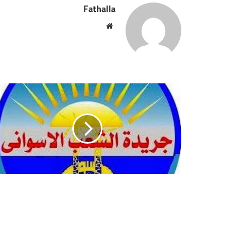
Fathalla
موقع
الويب