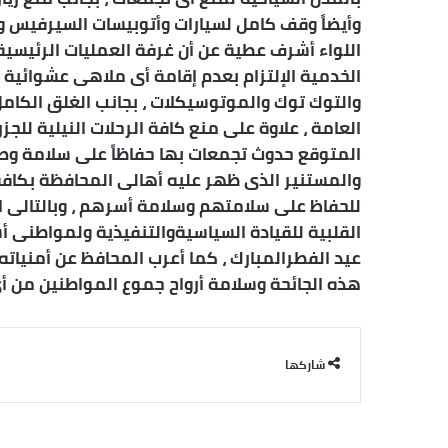
وأيضاً وقف كامل لسيارات وأتوبيسات السيرفيس و
اللواء أشرف عطية عن أن غرفة العمليات الرئيسية
الخدمية الإلتزام بعدم إقامة أى ملاهى عشوائية فى
والتوك توك والموتوسيكلات ، بجانب الغلق الكامل
العامة ، علاوة على منع كافة الرحلات النيلية للج
المتوقع حدوث تجمعات بها حفاظاً على سلامة وصح
والمستنير الذى ظهر عليه أهالى المحافظة بكافة
للحفاظ على سلامتهم وسلامة أسرهم ، وبالتالى ال
القلبية للقيادة السياسيةوالتنفيذية ولمواطنى
عيد الفطرالمبارك ، كما أعرب المحافظ عن أمنياته 
هذه الجائحة وسلامة أرواح جموع المواطنين من أى
شاركها