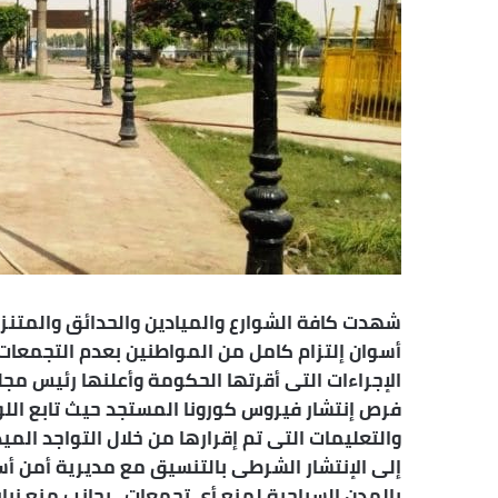
شهدت كافة الشوارع والميادين والحدائق والمتن
أسوان إلتزام كامل من المواطنين بعدم التجمعات و
الإجراءات التى أقرتها الحكومة وأعلنها رئيس م
فرص إنتشار فيروس كورونا المستجد حيث تابع ال
والتعليمات التى تم إقرارها من خلال التواجد الميد
إلى الإنتشار الشرطى بالتنسيق مع مديرية أمن أسو
بالمدن السياحية لمنع أى تجمعات ، بجانب منع زيارة