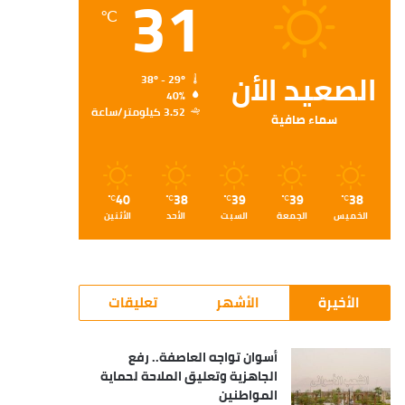
31
℃
الصعيد الأن
38º - 29º
40%
3.52 كيلومتر/ساعة
سماء صافية
40
38
39
39
38
℃
℃
℃
℃
℃
الخميس
الجمعة
السبت
الأحد
الأثنين
الأخيرة
الأشهر
تعليقات
أسوان تواجه العاصفة.. رفع
الجاهزية وتعليق الملاحة لحماية
المواطنين