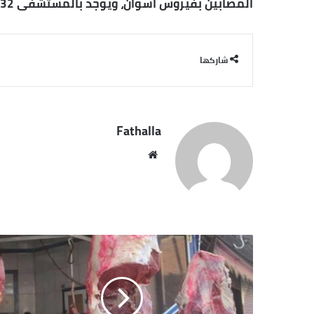
المصابين بفيروس اسوان، ويوجد بالمستشفى 132 سريرا، 9 أسرة للرعاية المركزة، 5 أجهزة تنفس صناعي.
شاركها
Fathalla
موقع
الويب