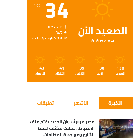
34
℃
الصعيد الأن
38º - 28º
34%
2.3 كيلومتر/ساعة
سماء صافية
43
41
39
38
38
℃
℃
℃
℃
℃
السبت
الأحد
الأثنين
الثلاثاء
الأربعاء
الأخيرة
الأشهر
تعليقات
مدير مرور أسوان الجديد يفتح ملف
الانضباط.. حملات مكثفة لضبط
الشارع ومواجهة المخالفات