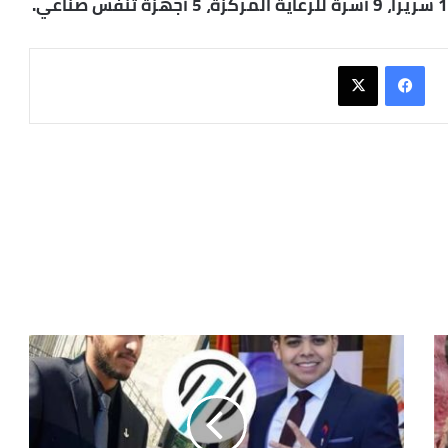
فيسبوك
X