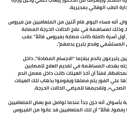
رة الصحة، وبإشراف من الدكتور إيهاب حنفي وكيل وزارة
ارة الطب الوقائي بمديرية.
ان، أنه مساء اليوم، قام أثنين من المتعافيين من فيروس
ما، وذلك لمساهمة في علاج الحالات الحرجة المصابة
 أول أسرة كاملة كانت مصابة بفيروس، قائلاً” عقب
ي المستشفي وقدم بتبرع بدمهم”.
 يتبرعون بالدم ببلازما “الاجسام المضادة”، داخل
وجته بهدف المساهمة في تقديم العلاج للمصابين
افظة، لافتاً أن أخذ العينات كانت داخل معمل الدم
ا علي الفور يتم فصلها ويقوموا بذهاب تلك العينات
لصحي»، وتقديمها للمرضي الحالات الحرجة.
ة بأسوان، أنه حزن جداً عندما تواصل مع بعض المتعافيين
فضوا، قائلاً” أن تلك المتعافيين قد عانوا من الفيروس