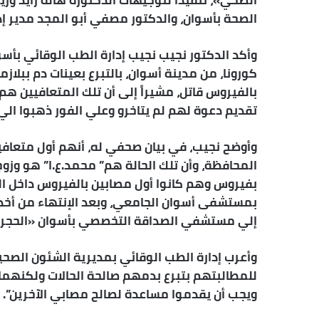
الصحي»، تنفيذا لتوجيهات الدكتورة هالة زايد وزي
الصحة بأسوان، والدكتور مصفي أبو المجد مدير إد
وأكد الدكتور نجيب نجيب إدارة الطب الوقائي بأسو
كورونا، من مدينة أسوان، بالتبرع بعينات دم ببلاز
بالفيروس قاتل، مشيراً إلى أن تلك المتعافيين هم
تقديم دعوة لهم لم يتاخرو وعلي الفور ذهبوا ال
وأوضح نجيب، في بيان صحفي له، أنهم أول متعافيين
المحافظة، وأن تلك الحالة هم” محمد.ع.ا” هو وز
بفيروس وهم كانوا أول مصابين بالفيروس داخل المح
بمستشفى أسوان الجامعي، وبعد الإنتهاء من أخذه
إلي مستشفي الصداقة التخصصي بأسوان «الحجر ا
وأعرب إدارة الطب الوقائي بمديرية الشئون الصحي
للمطالبتهم بتبرع بدمهم صالحة الحالات ولكنهما ر
ويجب أن يقدموا مساعدة لصالح مصابي الآخرين”.