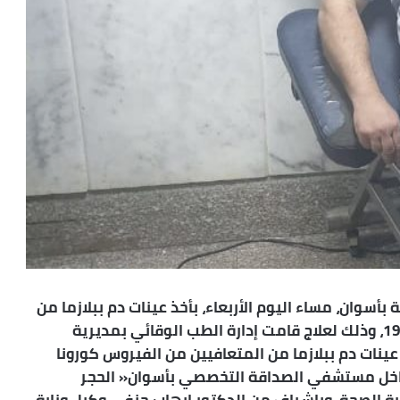
أسوان، مساء اليوم الأربعاء، بأخذ عينات دم ببلازما من
المتعافيين من الفيروس كورونا المستجد كوفيد 19، وذلك لعلاج قامت إدارة الطب الوقائي بمديرية
 عينات دم ببلازما من المتعافيين من الفيروس كورونا
لات الحرجة، داخل مستشفي الصداقة التخصصي بأسوان« الحجر