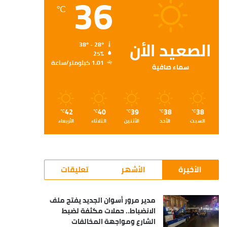
36
℃
الصعيد الأن
38º - 28º
25%
1.01 كيلومتر/ساعة
سماء صافية
42
40
39
38
38
℃
℃
℃
℃
℃
السبت
الأحد
الأثنين
الثلاثاء
الأربعاء
الأخيرة
الأشهر
تعليقات
مدير مرور أسوان الجديد يفتح ملف
الانضباط.. حملات مكثفة لضبط
الشارع ومواجهة المخالفات