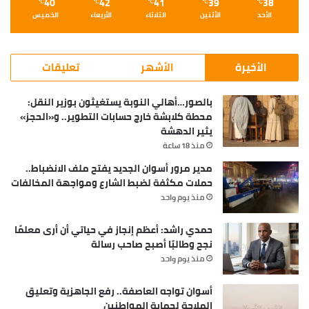
40
42
41
39
38
℃
℃
℃
℃
℃
الأحد
الأثنين
الثلاثاء
الأربعاء
الخميس
الأخيرة
الأشهر
تعليقات
بالصور…أهالي النوبة يستغيثون بوزير النقل:
محطة كلابشة خارج حسابات التطوير.. و«الحجز»
يثير الدهشة
منذ 18 ساعة
مدير مرور أسوان الجديد يفتح ملف الانضباط..
حملات مكثفة لضبط الشارع ومواجهة المخالفات
منذ يوم واحد
حمدي راشد: أعظم إنجاز في حياتي أن أرى معلمًا
نجح وطالبًا أصبح صاحب رسالة
منذ يوم واحد
أسوان تواجه العاصفة.. رفع الجاهزية وتعليق
الملاحة لحماية المواطنين