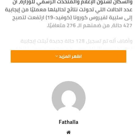
والسكان لشئون الإعلام والمتحدث الرسمي للوزارة، أن
عدد الحالات التي تحولت نتائج تحاليلها معمليًا من إيجابية
إلى سلبية لفيروس كورونا (كوفيد-19) ارتفعت لتصبح
427 حالة، من ضمنهم الـ 276 متعافيًا.
وأضاف أنه تم تسجيل 128 حالة جديدة ثبتت إيجابية
تحاليلها معمليًا للفيروس، جميعهم مصريون، بينهم
عائدون من الخارج إضافة إلى المخالطين للحالات الإيجابية
اظهر المزيد
التي تم اكتشافها والإعلان عنها سابقًا، وذلك ضمن
إجراءات الترصد والتقصي التي تُجريها الوزارة وفقًا
لإرشادات منظمة الصحة العالمية، لافتًا إلى وفاة 9 حالات.
وقال “مجاهد” إن جميع الحالات المسجل إيجابيتها
للفيروس بمستشفيات العزل تخضع للرعاية الطبية، وفقًا
لإرشادات منظمة الصحة العالمية.
Fathalla
وذكر مجاهد أن إجمالي العدد الذي تم تسجيله في مصر
موقع
بفيروس كورونا المستجد حتى اليوم، الثلاثاء، هو 1450