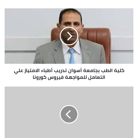
الويب
حالة من ضمنهم 276 حالة تم شفاؤها وخرجت من
مستشفى العزل، و 94 حالة وفاة.
وأوضحت الدكتورة هالة زايد وزيرة الصحة والسكان، اليوم،
أنه في إطار خطة الدولة لمواجهة فيروس كورونا،
واسترشادًا بالدول التي نجحت في إدارة الأزمة حتى الآن،
سيتم نقل الحالات البسيطة إكلينيكيًا والتي تبلغ من
العمر أقل من ٥٠ عامًا، وممن لا تصاحبهم عوامل خطورة
وحالتهم مستقرة من حيث التحاليل والفحوصات
كلية الطب بجامعة أسوان تدريب أطباء الامتياز علي
التعامل للمواجهة فيروس كورونا
“الأشعة”، إلى عدد من المدن الجامعية ونزل الشباب
المخصصة، تحت الإشراف الطبي الكامل من قبل وزارة
الصحة والسكان، وذلك بعد أن أمضوا مدة العلاج المقررة
طبقًا للبروتوكول العلاجي وهي (٥ أيام) وتقييم حالتها
الصحية.
وأشارت إلى أنه سيتم استكمال فترة المتابعة لتلك
الحالات بداية من غد، الأربعاء، في تلك الأماكن المعدة