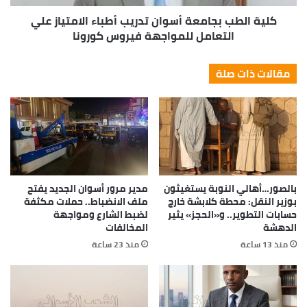
كلية الطب بجامعة أسوان تدريب أطباء الامتياز علي
التعامل للمواجهة فيروس كورونا
مقالات ذات صلة
بالصور…أهالي النوبة يستغيثون
مدير مرور أسوان الجديد يفتح
بوزير النقل: محطة كلابشة خارج
ملف الانضباط.. حملات مكثفة
حسابات التطوير.. و«الحجز» يثير
لضبط الشارع ومواجهة
الدهشة
المخالفات
منذ 13 ساعة
منذ 23 ساعة