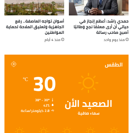
حمدي راشد: أعظم إنجاز في
أسوان تواجه العاصفة.. رفع
حياتي أن أرى معلمًا نجح وطالبًا
الجاهزية وتعليق الملاحة لحماية
أصبح صاحب رسالة
المواطنين
منذ يوم واحد
منذ 4 أيام
الطقس
30
℃
الصعيد الأن
38º - 30º
42%
2.8 كيلومتر/ساعة
سماء صافية