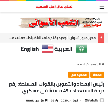
القائمة
حمدي راشد: أعظم إنجاز في حياتي أن أرى معلمًا نجح وطالبًا أصبح صاحب رسالة
العربية
English
الرئيسية
/
الصحة
الصحة
الصعيد الان
رئيس الإمداد والتموين بالقوات المسلحة: رفع
درجة الاستعداد بـ45 مستشفى عسكري
أرسل
Fathalla
أبريل 7, 2020
33
أقل من دقيقة
بريدا