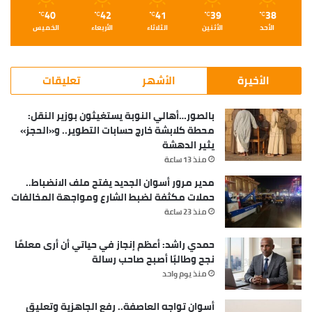
40
42
41
39
38
℃
℃
℃
℃
℃
الأحد
الأثنين
الثلاثاء
الأربعاء
الخميس
الأخيرة
الأشهر
تعليقات
بالصور…أهالي النوبة يستغيثون بوزير النقل:
محطة كلابشة خارج حسابات التطوير.. و«الحجز»
يثير الدهشة
منذ 13 ساعة
مدير مرور أسوان الجديد يفتح ملف الانضباط..
حملات مكثفة لضبط الشارع ومواجهة المخالفات
منذ 23 ساعة
حمدي راشد: أعظم إنجاز في حياتي أن أرى معلمًا
نجح وطالبًا أصبح صاحب رسالة
منذ يوم واحد
أسوان تواجه العاصفة.. رفع الجاهزية وتعليق