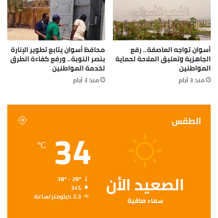
أسوان تواجه العاصفة.. رفع
محافظ أسوان يتابع تطوير الإنارة
الجاهزية وتعليق الملاحة لحماية
بنصر النوبة.. ورفع كفاءة الطرق
المواطنين
لخدمة المواطنين
منذ 3 أيام
منذ 3 أيام
الطقس
34
℃
الصعيد الأن
38º - 28º
34%
2.3 كيلومتر/ساعة
سماء صافية