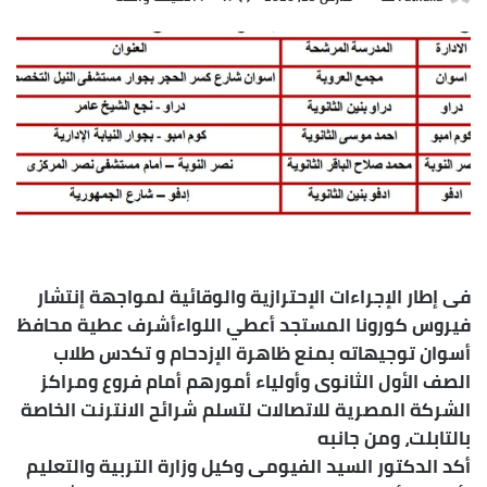
بريدا
إلكترونيا
فى إطار الإجراءات الإحترازية والوقائية لمواجهة إنتشار
فيروس كورونا المستجد أعطي اللواءأشرف عطية محافظ
أسوان توجيهاته بمنع ظاهرة الإزدحام و تكدس طلاب
الصف الأول الثانوى وأولياء أمورهم أمام فروع ومراكز
الشركة المصرية للاتصالات لتسلم شرائح الانترنت الخاصة
بالتابلت، ومن جانبه
أكد الدكتور السيد الفيومى وكيل وزارة التربية والتعليم