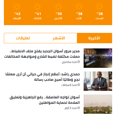
43
41
39
38
38
℃
℃
℃
℃
℃
السبت
الأحد
الأثنين
الثلاثاء
الأربعاء
الأخيرة
الأشهر
تعليقات
مدير مرور أسوان الجديد يفتح ملف الانضباط..
حملات مكثفة لضبط الشارع ومواجهة المخالفات
منذ ساعتين
حمدي راشد: أعظم إنجاز في حياتي أن أرى معلمًا
نجح وطالبًا أصبح صاحب رسالة
منذ 6 ساعات
أسوان تواجه العاصفة.. رفع الجاهزية وتعليق
الملاحة لحماية المواطنين
منذ 3 أيام