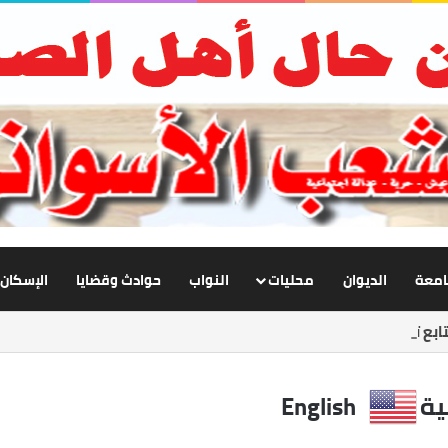
جامعة
الديوان
محليات
النواب
حوادث وقضايا
الإسكان
بع تطوير الإنارة بنصر النوبة.. ورفع كفاءة الطرق لخدمة المواطنين
ية
English