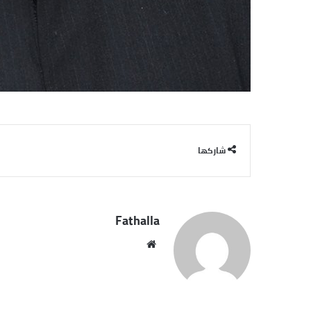
شاركها
Fathalla
موقع
الويب