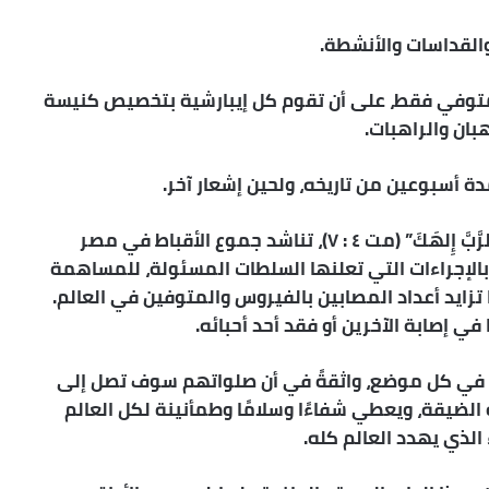
القداسات والأنشطة.
المتوفي فقط، على أن تقوم كل إيبارشية بتخصيص كنيسة
هبان والراهبات.
وإذ تُذَكِّر الكنيسة بقول السيد المسيح: “لاَ تُجَرِّب الرَّبَّ إِلهَكَ” (مت ٤ : ٧)، تناشد جموع الأقباط في مصر
ام بالإجراءات التي تعلنها السلطات المسئولة، للمساهمة
تزايد أعداد المصابين بالفيروس والمتوفين في العالم.
في إصابة الآخرين أو فقد أحد أحبائه.
ت في كل موضع، واثقةً في أن صلواتهم سوف تصل إلى
الضيقة، ويعطي شفاءًا وسلامًا وطمأنينة لكل العالم
الذي يهدد العالم كله.