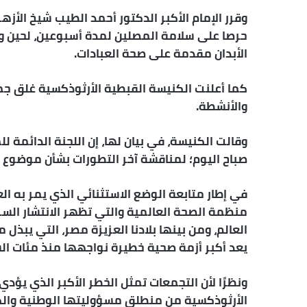
وقرر الإمام الأكبر الدكتور أحمد الطيب شيخ الأزه
حرصا على سلامة المصلين لمدة أسبوعين، لحين وقف
الأبدان مقدمة على صحة العبادات.
كما أعلنت الكنيسة القبطية الأرثوذكسية غلق جم
والأنشطة.
وقالت الكنيسة، في بيان لها، إن اللجنة الدائمة 
صباح اليوم؛ لمناقشة آخر التطورات بشأن موضوع انتشار
في إطار متابعة الوضع الاستثنائي الذي يمر به العا
العالم، ومن بينها بلادنا العزيزة مصر، التي يبذ
يعد أكبر أزمة صحية خطيرة نواجهها منذ مئات ال
ونظرًا لأن التجمعات تمثل الخطر الأكبر الذي يؤد
الأرثوذكسية من منطلق مسؤوليتها الوطنية والكنس