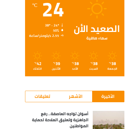
24
℃
الصعيد الأن
38º - 24º
50%
2.55 كيلومتر/ساعة
سماء صافية
42
39
38
38
38
℃
℃
℃
℃
℃
الجمعة
السبت
الأحد
الأثنين
الثلاثاء
الأخيرة
الأشهر
تعليقات
أسوان تواجه العاصفة.. رفع
الجاهزية وتعليق الملاحة لحماية
المواطنين