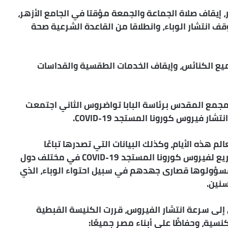
ر، إيقاف صلاة الجماعة والجمعة مؤقتا في الجامع الأزهر،
 انتشار الوباء، وانطلاقا من القاعدة الشرعية صحة
يع الكنائس، وإيقاف الخدمات الطقسية والقداسات
للمجمع المقدس برئاسة البابا تواضروس الثاني اجتمعت
 فيروس كورونا المستجد COVID-19.
لم هذه الأيام، وكذلك البيانات التي تصدرها تباعًا
منظمة الصحة العالمية والتي تظهر الانتشار السريع لفيروس كورونا المستجد COVID-19 في مختلف دول
ل مسؤولوها قصارى جهدهم في سبيل احتواء الوباء، الذي
سنين.
ي إلى سرعة انتشار الفيروس، قررت الكنيسة القبطية
ية، وحفاظًا على أبناء مصر جميعًا: