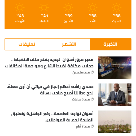
43
41
39
38
38
℃
℃
℃
℃
℃
السبت
الأحد
الأثنين
الثلاثاء
الأربعاء
الأخيرة
الأشهر
تعليقات
مدير مرور أسوان الجديد يفتح ملف الانضباط..
حملات مكثفة لضبط الشارع ومواجهة المخالفات
منذ ساعتين
حمدي راشد: أعظم إنجاز في حياتي أن أرى معلمًا
نجح وطالبًا أصبح صاحب رسالة
منذ 6 ساعات
أسوان تواجه العاصفة.. رفع الجاهزية وتعليق
الملاحة لحماية المواطنين
منذ 3 أيام