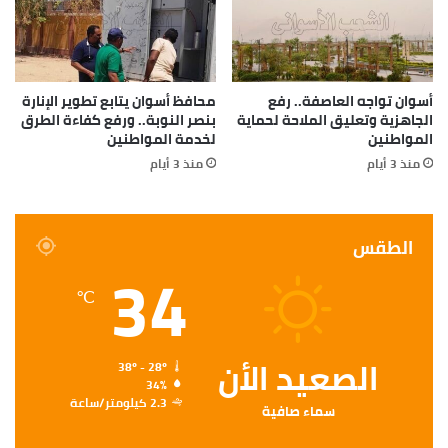
أسوان تواجه العاصفة.. رفع
محافظ أسوان يتابع تطوير الإنارة
الجاهزية وتعليق الملاحة لحماية
بنصر النوبة.. ورفع كفاءة الطرق
المواطنين
لخدمة المواطنين
منذ 3 أيام
منذ 3 أيام
الطقس
34
℃
الصعيد الأن
38º - 28º
34%
2.3 كيلومتر/ساعة
سماء صافية