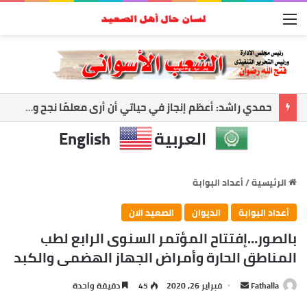
القائمة
أسوان تواجه العاصفة.. رفع الجاهزية وتعليق الملاحة لحماية المواطنين
العربية
English
الرئيسية
/
أعداد البوابة
أعداد البوابة
الديوان
الصعيد الان
بالصور…إفتتاح المؤتمر السنوى الرابع لطب
المناطق الحارة وأمراض الجهاز الهضمى والكبد
أرسل
Fathalla
فبراير 26, 2020
45
دقيقة واحدة
بريدا