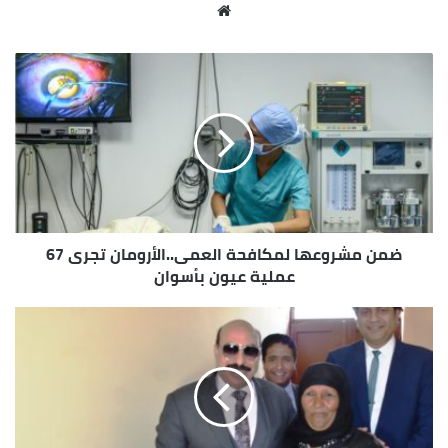
القادم بتكلفة إجمالية 8,5 مليار جنيه لدعم وتطوير
موقع
الإنشاءات والمعدات والتجهيزات الطبية ، ومن جانبه أكد
الويب
الدكتور إيهاب فوزى بأن فعاليات المؤتمر تستمر لمدة
ثلاثة أيام ويهدف إلى بحث ومناقشة كل ما هو جديد فى
مجال أمراض الجهاز الهضمى والكبد ، بالإضافة إلى نقل
وتبادل الخبرات بين الإستشارين والمتخصصين المشاركين
بالمؤتمر وخاصة من الكوادر الطبية الشابة ، وقد أختتمت
الفعاليات الإفتتاحية للمؤتمر بقيام نائب المحافظ بتبادل
الدروع وتكريم عدد من الأطباء والكوادر العلمية والطبية
المتميزة .
ضمن مشروعها لمكافحة العمى..الأرومان تجرى 67
عملية عيون بأسوان