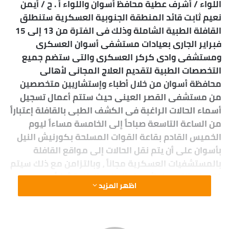
اللواء / أشرف عطية محافظ أسوان واللواء أ . ح / أيمن
نعيم ثابت قائد المنطقة الجنوبية العسكرية ستنطلق
القافلة الطبية الشاملة وذلك فى الفترة من 13 إلى 15
فبراير الجارى بعيادات مستشفى أسوان العسكرى
ومستشفى وادى كركر العسكرى والتى ستضم جميع
التخصصات الطبية لتقديم العلاج المجانى لأهالى
محافظة أسوان من خلال أطباء وإستشاريين متخصصين
من مستشفى القصر العينى حيث ستتم أعمال تسجيل
أسماء الحالات الراغبة فى الكشف الطبى بالقافلة إعتباراً
من الساعة التاسعة صباحاً إلى الخامسة مساءاً ليوم
الخميس القادم بقاعة القوات المسلحة بكورنيش النيل
بأسوان على أن يتم نقل الحالات إلى مواقع القافلة
بالمستشفيات العسكرية مجاناً ، وبالتزامن مع ذلك سيتم
فتح باب التسجيل لأسماء الحالات الراغبة أيضاً
اظهر المزيد
بالمستشفيات التابعة لمديرية الشئون الصحية بمختلف
مدن ومراكز المحافظة وكذا لدى الرائدات الريفيات
بداخل القرى .