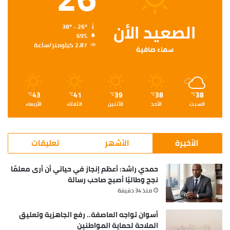
الصعيد الأن
38º - 26º
69%
2.87 كيلومتر/ساعة
سماء صافية
43
41
39
38
38
℃
℃
℃
℃
℃
السبت
الأحد
الأثنين
الثلاثاء
الأربعاء
الأخيرة
الأشهر
تعليقات
حمدي راشد: أعظم إنجاز في حياتي أن أرى معلمًا
نجح وطالبًا أصبح صاحب رسالة
منذ 34 دقيقة
أسوان تواجه العاصفة.. رفع الجاهزية وتعليق
الملاحة لحماية المواطنين