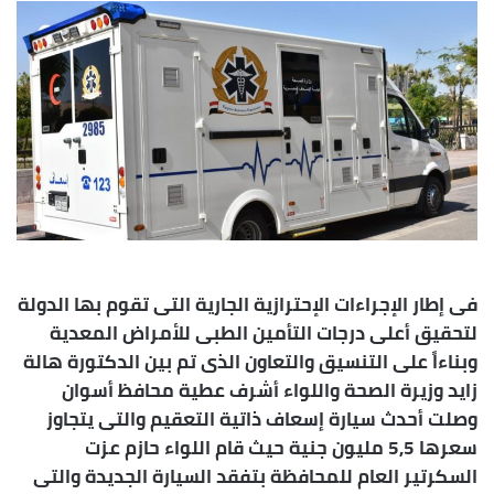
إلكترونيا
فى إطار الإجراءات الإحترازية الجارية التى تقوم بها الدولة
لتحقيق أعلى درجات التأمين الطبى للأمراض المعدية
وبناءاً على التنسيق والتعاون الذى تم بين الدكتورة هالة
زايد وزيرة الصحة واللواء أشرف عطية محافظ أسوان
وصلت أحدث سيارة إسعاف ذاتية التعقيم والتى يتجاوز
سعرها 5,5 مليون جنية حيث قام اللواء حازم عزت
السكرتير العام للمحافظة بتفقد السيارة الجديدة والتى