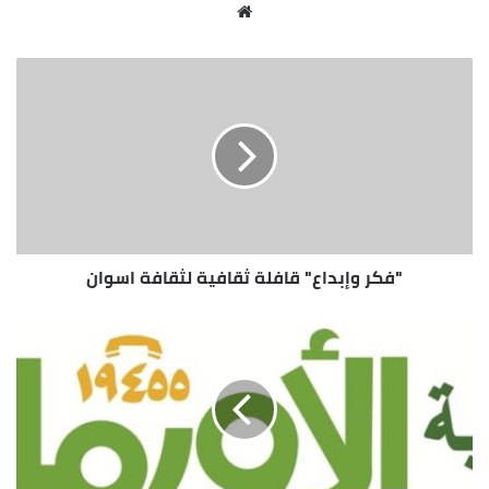
اللمس بشكل ذاتى ومتطور .
موقع
الويب