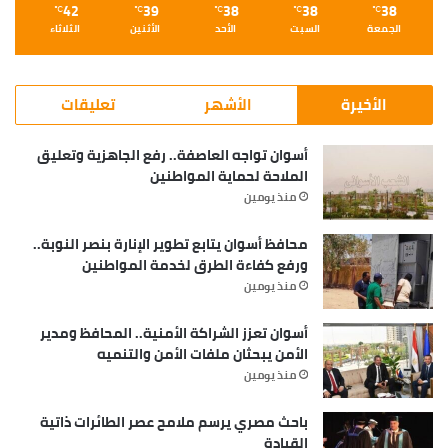
42
39
38
38
38
℃
℃
℃
℃
℃
الجمعة
السبت
الأحد
الأثنين
الثلاثاء
الأخيرة
الأشهر
تعليقات
أسوان تواجه العاصفة.. رفع الجاهزية وتعليق
الملاحة لحماية المواطنين
منذ يومين
محافظ أسوان يتابع تطوير الإنارة بنصر النوبة..
ورفع كفاءة الطرق لخدمة المواطنين
منذ يومين
أسوان تعزز الشراكة الأمنية.. المحافظ ومدير
الأمن يبحثان ملفات الأمن والتنميه
منذ يومين
باحث مصري يرسم ملامح عصر الطائرات ذاتية
القيادة