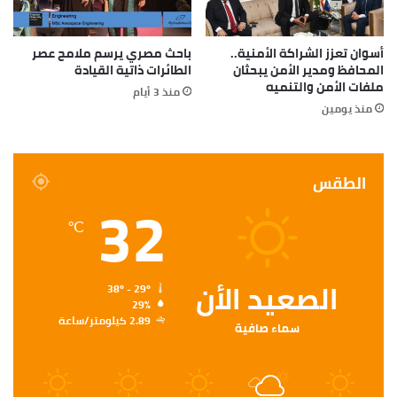
أسوان تعزز الشراكة الأمنية..
باحث مصري يرسم ملامح عصر
المحافظ ومدير الأمن يبحثان
الطائرات ذاتية القيادة
ملفات الأمن والتنميه
منذ 3 أيام
منذ يومين
الطقس
32
℃
الصعيد الأن
38º - 29º
29%
2.89 كيلومتر/ساعة
سماء صافية