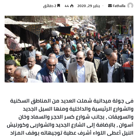
أرسل
Fathalla
يناير 29, 2020
44
2 دقائق
بريدا
إلكترونيا
فى جولة ميدانية شملت العديد من المناطق السكنية
والشوارع الرئيسية والداخلية ومنها السيل الجديد
والسويقات ، بجانب شوارع كسر الحجر والسماد وخان
أسوان ، بالإضافة إلى الشارع الجديد والشواربى وكورنيش
النيل أعطى اللواء أشرف عطية توجيهاته بوقف المزاد