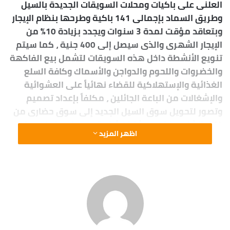
العلنى على باكيات ومحلات السويقات الجديدة بالسيل
وطريق السماد بإجمالى 141 باكية وطرحها بنظام الإيجار
وبتعاقد مؤقت لمدة 3 سنوات ويجدد بزيادة 10% من
الإيجار الشهرى والذى سيصل إلى 400 جنية ، كما سيتم
تنويع الأنشطة داخل هذه السويقات لتشمل بيع الفاكهة
والخضروات واللحوم والدواجن والأسماك وكافة السلع
الغذائية والإستهلاكية للقضاء نهائياً على العشوائية
والإشغالات من الباعة الجائلين ، مكلفاً بإعداد تصميم
وتصور لتحويل سوق السيل الجديد إلى سوق حضارى من
خلال إنشاء بوابات ومشايات أرضية مع منع دخول عربات
اظهر المزيد
التوكتوك والتروسيكل لتأمين حركة المشاه ، وهو الذى
يتطلب حصر شامل للمحلات وأنماط التعاقدات معها ،
علاوة على حصر الباعة الجائلين بكل نزاهه وشفافية ،
وأمر اللواء أشرف عطية قائد شرطة المرور برفع كافة
السيارات والمركبات الراكنة سواء المعطلة أو المكهنة
وغير مستخدمة على جانبى الأرصفة فى جميع شوارع
المدينة وتحويلها إلى مقبرة المرور بالشلال وذلك