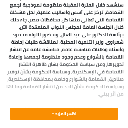
ستشهد خلال الفترة المقبلة منظومة نموذجية لجمع
القمامة، تركز على أسس وأساليب علمية، لحل مشكلة
القمامة التى تعانى منها كل محافظات مصر، جاء ذلك
خلال الجلسة العامة لمجلس النواب المنعقدة الآن،
برئاسة الدكتور على عبد العال، وبحضور اللواء محمود
شعراوى، وزير التنمية المحلية، لمناقشة طلبات إحاطة
وأسئلة وطلبات مناقشة عامة، مناقشة عامة عن انتشار
القمامة بالشوارع وعدم وجود منظومة لجمعها وإعادة
تدويرها، وعن سياسة الحكومة بشأن ظاهرة انتشار
القمامة في الإسكندرية، وسياسة الحكومة بشأن توفير
صناديق القمامة بالشوارع وخاصة بمحافظة الإسكندرية،
وسياسة الحكومة بشأن الحد من انتشار القمامة وما لها
من أثر بيئي.
وقال “عبد العال”: “ستكون في مصر منظومة لجمع
اظهر المزيد
القمامة نموذجية، وستحقق أفضل مما يتم مداولته في
القاعة، ستفعل على أسس علمية لم يسبق وجود لها في