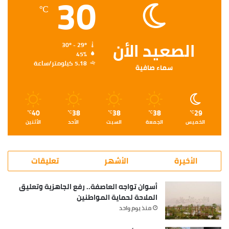
30
℃
الصعيد الأن
30º - 29º
45%
5.18 كيلومتر/ساعة
سماء صافية
40
38
38
38
29
℃
℃
℃
℃
℃
الخميس
الجمعة
السبت
الأحد
الأثنين
الأخيرة
الأشهر
تعليقات
أسوان تواجه العاصفة.. رفع الجاهزية وتعليق
الملاحة لحماية المواطنين
منذ يوم واحد