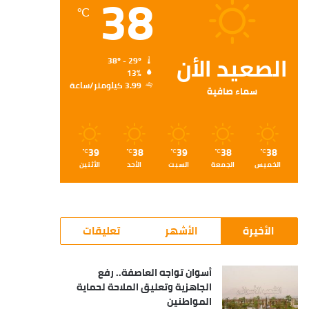
38
℃
الصعيد الأن
38º - 29º
13%
3.99 كيلومتر/ساعة
سماء صافية
39
38
39
38
38
℃
℃
℃
℃
℃
الخميس
الجمعة
السبت
الأحد
الأثنين
الأخيرة
الأشهر
تعليقات
أسوان تواجه العاصفة.. رفع
الجاهزية وتعليق الملاحة لحماية
المواطنين