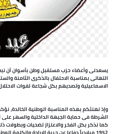
يسعدنى وأعضاء حزب مستقبل وطن بأسوان أن نبعث
التهانى بمناسبة الاحتفال بالذكرى الثامنة والس
الاسماعيلية وتصديهم بكل شجاعة لقوات الاحتلال ا
وإذ نهنئكم بهذه المناسبة الوطنية الخالدة، نؤكد
الشرطة فى حماية الجبهة الداخلية والسهر على أم
كما نذكر بكل الفخر والاعتزاز تضحيات وبطولات ذ
1952 ميلادياً دفاعا عن حرية الإرادة والكلم