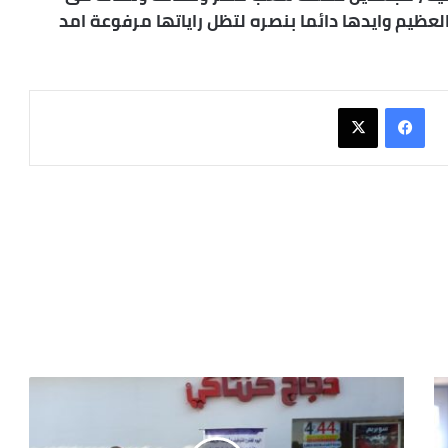
لعظيم وايدها دائما بنصره لتظل راياتها مرفوعة امد
فيسبوك
X