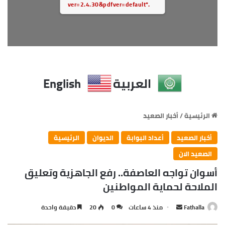
ver=2.4.30&pdfver=default".