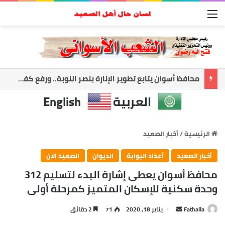
القائمة
أسوان تعزز الشراكة الأمنية.. المحافظ ومدير الأمن يبحثان ملفات الأمن والتنميه
العربية
English
الرئيسية
/
أخبار الصعيد
أخبار الصعيد
أعداد البوابة
الديوان
الصعيد الان
محافظ أسوان يعطى إشارة البدء لتسليم 312
وحدة سكنية للإسكان المتميز كمرحلة أولى
أرسل
Fathalla
يناير 18, 2020
71
2 دقائق
بريدا