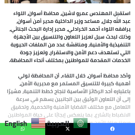
العربية
English
يسبوك
X
واتساب