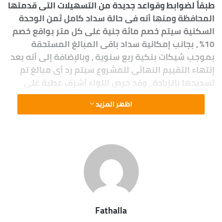
طبقاً لضوابط وقواعد جديدة من التسهيلات التى قدمتها
المحافظة ومنها أنه فى حالة سداد كامل ثمن الوحدة
السكنية سيتم خصم مائة جنية على كل متر بواقع خصم
10% ، بجانب إمكانية سداد باقى المبالغ المستحقة
بموجب شيكات بنكية ربع سنوية ، وبالإضافة إلى أنه بعد
إنتهاء التقييم النهائى للمشروع سيتم رد أى مبالغ تم
تسديدها بالزيادة ، وقد حرص اللواء أشرف عطية على
تفقد إحدى الوحدات السكنية للإطمئنان على مستوى
اظهر المزيد
جودة التشطيب وتوصيل التيار الكهربائى ومياه الشرب
بالشكل المطلوب ، مؤكداً على أن تسليم شقق الإسكان
المتميز يأتى ضمن أولوياتى حيث أننى لا أرى أمامى
سوى مصلحة المواطن الأسوانى وتخفيف العبء عنه
ولذا تم إتخاذ خطوات سباقة من المحافظة لإنهاء
المشاكل المتراكمة منذ سنوات من خلال إقتحام
العراقيل والتعقيدات الروتينية ووضع خطة متكاملة
للإسراع بإستكمال الوحدات السكنية وتسليمها تحقيقاً
Fathalla
للمصداقية وفى إطار توجيهات وفكر الرئيس عبد الفتاح