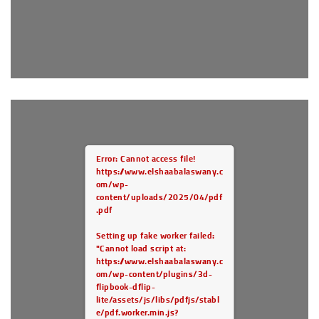
.pdf".
Error: Cannot access file!
https://www.elshaabalaswany.c
om/wp-
content/uploads/2025/04/pdf
.pdf
Setting up fake worker failed:
"Cannot load script at:
https://www.elshaabalaswany.c
om/wp-content/plugins/3d-
flipbook-dflip-
lite/assets/js/libs/pdfjs/stabl
e/pdf.worker.min.js?