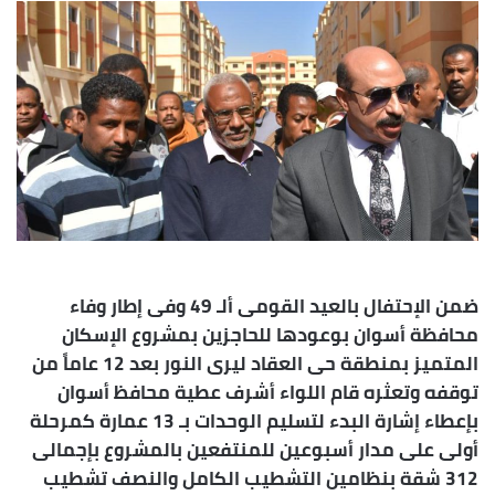
إلكترونيا
ضمن الإحتفال بالعيد القومى ألـ 49 وفى إطار وفاء
محافظة أسوان بوعودها للحاجزين بمشروع الإسكان
المتميز بمنطقة حى العقاد ليرى النور بعد 12 عاماً من
توقفه وتعثره قام اللواء أشرف عطية محافظ أسوان
بإعطاء إشارة البدء لتسليم الوحدات بـ 13 عمارة كمرحلة
أولى على مدار أسبوعين للمنتفعين بالمشروع بإجمالى
312 شقة بنظامين التشطيب الكامل والنصف تشطيب