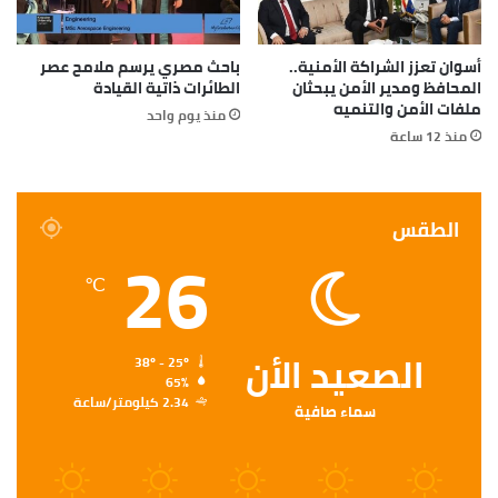
أسوان تعزز الشراكة الأمنية..
باحث مصري يرسم ملامح عصر
المحافظ ومدير الأمن يبحثان
الطائرات ذاتية القيادة
ملفات الأمن والتنميه
منذ يوم واحد
منذ 12 ساعة
الطقس
26
℃
الصعيد الأن
38º - 25º
65%
2.34 كيلومتر/ساعة
سماء صافية