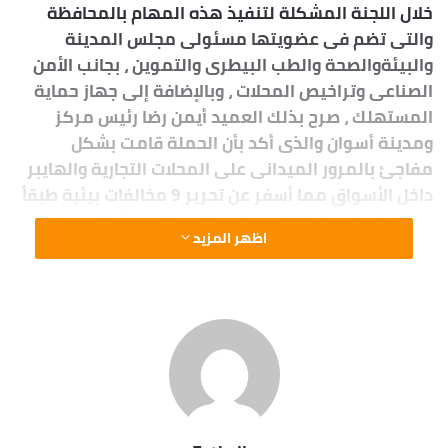
خلال اللجنة المشكلة لتنفيذ هذه المهام بالمحافظة
والتى تضم فى عضويتها مسئولى مجلس المدينة
والبيئةوالصحة والطب البيطرى والتموين ، بجانب الأمن
الصناعى وتراخيص المحلات ، وبالإضافة إلى جهاز حماية
المستهلك ، صرح بذلك العميد أيمن رضا رئيس مركز
ومدينة أسوان والذى أكد بأن الحملة قامت بشكل
مفاجئ بالمرور الميدانى على المحلات التجارية والهايبر
داخل الأسواق مما أسفر عن تحرير 9 مخالفات بيئية طبقاً
للقانون 4 لسنة 1994 ، بجانب 17 مخالفة نشاط وعدم
اظهر المزيد
سداد رسوم لمحلات تجارية ، و11 محل بدون ترخيص ،
علاوة على 27 مخالفة شهادة صحية ونظافة عامة ، وأيضاً
إنذار بغلق مطعم للمأكولات الشعبية ، لافتاً إلى أنه تم
أيضاً إنذار 16 منشآة تجارية لعدم إلتزامها بإشتراطات
السلامة المهنية من إجمالى 36 منشآة تم المرور عليها ،
وهو الذى توازى مع إعدام كميات من السلع الغذائية
المنتهية الصلاحية وغير صالحة للإستهلاك الآدمى أو
مجهولة المصدر ، وأضاف أيمن رضا بأن الحملة نجحت فى