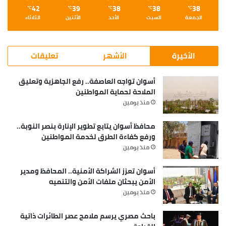
42
39
38
38
38
℃
℃
℃
℃
℃
الجمعة
السبت
الأحد
الأثنين
الثلاثاء
الأخيرة
الأشهر
تعليقات
أسوان تواجه العاصفة.. رفع الجاهزية وتعليق
الملاحة لحماية المواطنين
منذ يومين
محافظ أسوان يتابع تطوير الإنارة بنصر النوبة..
ورفع كفاءة الطرق لخدمة المواطنين
منذ يومين
أسوان تعزز الشراكة الأمنية.. المحافظ ومدير
الأمن يبحثان ملفات الأمن والتنميه
منذ يومين
باحث مصري يرسم ملامح عصر الطائرات ذاتية