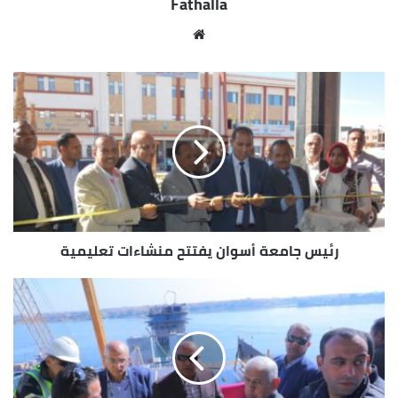
Fathalla
ضبط وتحريز كميات أخرى من مصنعات ومنتجات اللحوم
والدواجن عبارة عن كلاوى وقوانص وكبده ومفروم وأوراك
مو
وأجنحة وشيش طاووق ، فضلاً عن كميات من الجبنة
قع
الرومى وسلع إستهلاكية أخرى منتهية الصلاحية أو
الوي
مجهولة المصدر حيث تم إتخاذ الإجراءات القانونية حيال
ب
مرتكبى هذه المخالفات طبقاً للقوانين والقواعد
والإشتراطات المنظمة لذلك .
رئيس جامعة أسوان يفتتح منشاءات تعليمية