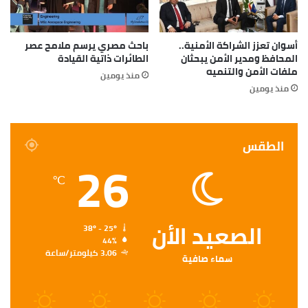
أسوان تعزز الشراكة الأمنية..
باحث مصري يرسم ملامح عصر
المحافظ ومدير الأمن يبحثان
الطائرات ذاتية القيادة
ملفات الأمن والتنميه
منذ يومين
منذ يومين
الطقس
26
℃
الصعيد الأن
38º - 25º
44%
3.06 كيلومتر/ساعة
سماء صافية