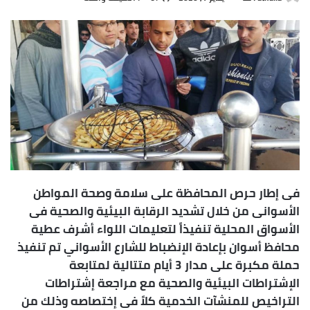
ر
س
ل
ب
ر
ي
د
ا
إ
ل
ك
فى إطار حرص المحافظة على سلامة وصحة المواطن
ت
الأسوانى من خلال تشديد الرقابة البيئية والصحية فى
ر
الأسواق المحلية تنفيذاً لتعليمات اللواء أشرف عطية
و
محافظ أسوان بإعادة الإنضباط للشارع الأسواني تم تنفيذ
ن
حملة مكبرة على مدار 3 أيام متتالية لمتابعة
ي
ا
الإشتراطات البيئية والصحية مع مراجعة إشتراطات
التراخيص للمنشآت الخدمية كلاً فى إختصاصه وذلك من